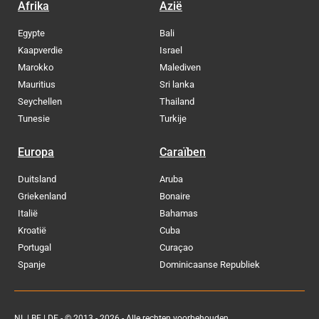
Afrika
Azië
Egypte
Bali
Kaapverdie
Israel
Marokko
Malediven
Mauritius
Sri lanka
Seychellen
Thailand
Tunesie
Turkije
Europa
Caraïben
Duitsland
Aruba
Griekenland
Bonaire
Italië
Bahamas
Kroatië
Cuba
Portugal
Curaçao
Spanje
Dominicaanse Republiek
NL
|
BE
|
DE
- © 2013 - 2026 - Alle rechten voorbehouden