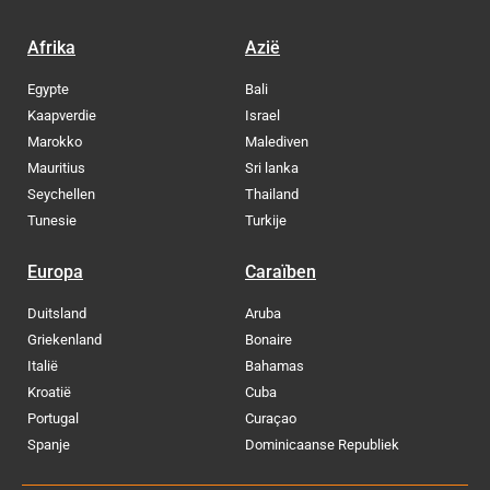
Afrika
Azië
Egypte
Bali
Kaapverdie
Israel
Marokko
Malediven
Mauritius
Sri lanka
Seychellen
Thailand
Tunesie
Turkije
Europa
Caraïben
Duitsland
Aruba
Griekenland
Bonaire
Italië
Bahamas
Kroatië
Cuba
Portugal
Curaçao
Spanje
Dominicaanse Republiek