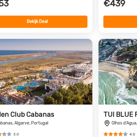
53
€439
Bekijk Deal
den Club Cabanas
TUI BLUE F
banas, Algarve, Portugal
Olhos d'Agua
3.0
4.0