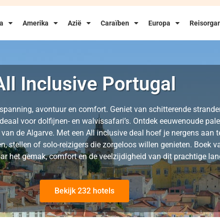
ka
Amerika
Azië
Caraïben
Europa
Reisorgan
All Inclusive Portugal
ntspanning, avontuur en comfort. Geniet van schitterende strand
deaal voor dolfijnen- en walvissafari’s. Ontdek eeuwenoude pale
t van de Algarve. Met een All inclusive deal hoef je nergens aan 
n, stellen of solo-reizigers die zorgeloos willen genieten. Boek v
ar het gemak, comfort en de veelzijdigheid van dit prachtige lan
Bekijk 232 hotels