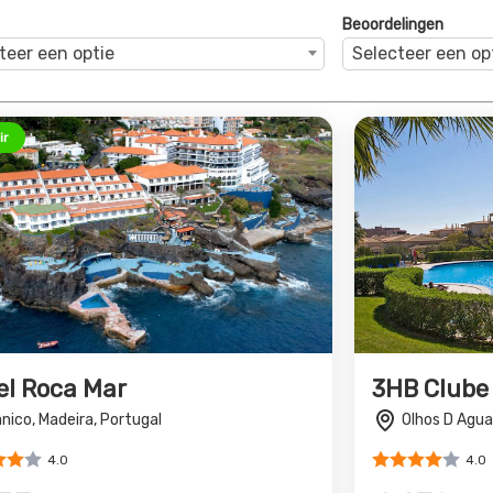
Beoordelingen
teer een optie
Selecteer een op
ir
el Roca Mar
3HB Clube
nico, Madeira, Portugal
Olhos D Agua
4.0
4.0