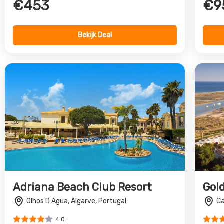
€453
€9
Bekijk Deal
Adriana Beach Club Resort
Gol
Olhos D Agua, Algarve, Portugal
Ca
4.0