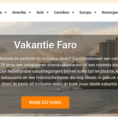
ka
Amerika
Azië
Caraïben
Europa
Reisorgan
Vakantie Faro
istorie én perfecte All inclusive deals? Faro combineert een cen
f je nu een ontspannen strandvakantie wilt of een rondreis door
 zijn Nederlandse vakantiegangers binnen korte tijd ter plaatse, k
restaurants en een historische haven die nog steeds in gebruik is,
 direct de beste All inclusive deals en boek jouw ideale vakantie 
Bekijk 232 hotels