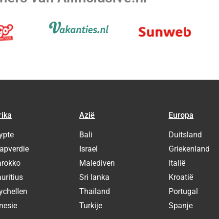
rika
Azië
Europa
ypte
Bali
Duitsland
apverdie
Israel
Griekenland
rokko
Malediven
Italië
uritius
Sri lanka
Kroatië
ychellen
Thailand
Portugal
nesie
Turkije
Spanje