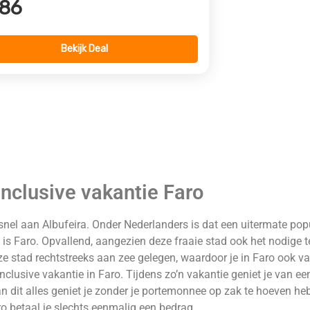
86
Bekijk Deal
 inclusive vakantie Faro
 snel aan Albufeira. Onder Nederlanders is dat een uitermate popul
, is Faro. Opvallend, aangezien deze fraaie stad ook het nodige te
eze stad rechtstreeks aan zee gelegen, waardoor je in Faro ook v
nclusive vakantie in Faro. Tijdens zo’n vakantie geniet je van ee
an dit alles geniet je zonder je portemonnee op zak te hoeven heb
ro betaal je slechts eenmalig een bedrag.