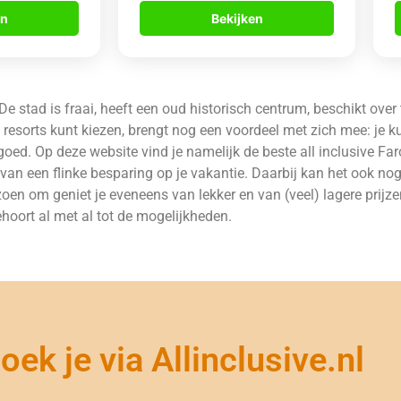
en
Bekijken
 stad is fraai, heeft een oud historisch centrum, beschikt over t
n resorts kunt kiezen, brengt nog een voordeel met zich mee: je 
 goed. Op deze website vind je namelijk de beste all inclusive Fa
ok van een flinke besparing op je vakantie. Daarbij kan het ook n
en om geniet je eveneens van lekker en van (veel) lagere prijz
hoort al met al tot de mogelijkheden.
ek je via Allinclusive.nl