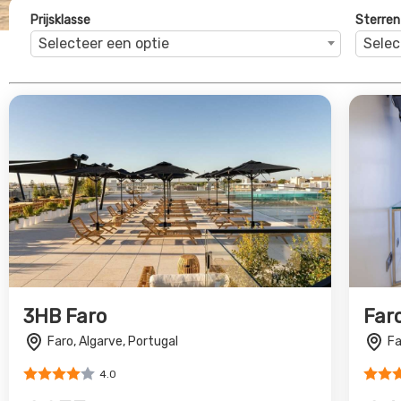
Prijsklasse
Sterren
Selecteer een optie
Selec
3HB Faro
Far
Faro, Algarve, Portugal
Fa
4.0