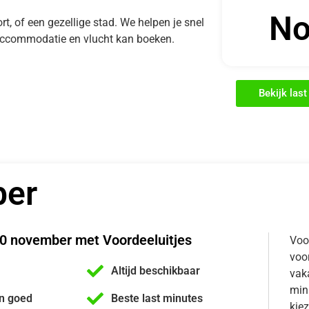
No
rt, of een gezellige stad. We helpen je snel
e accommodatie en vlucht kan boeken.
Bekijk las
ber
20 november met Voordeeluitjes
Voo
voor
Altijd beschikbaar
vaka
min
n goed
Beste last minutes
kiez