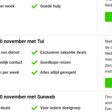
Ned
per week
Goede hulp
20 november met Tui
Nie
de 
 van dienst
Exclusieve vakantie deals
Ned
med
onlijk contact
Goedkope reizen
dan 
met
n per week
Alles altijd geregeld
20 november met Sunweb
Onv
win
 deals
Voor iedere doelgroep
Een