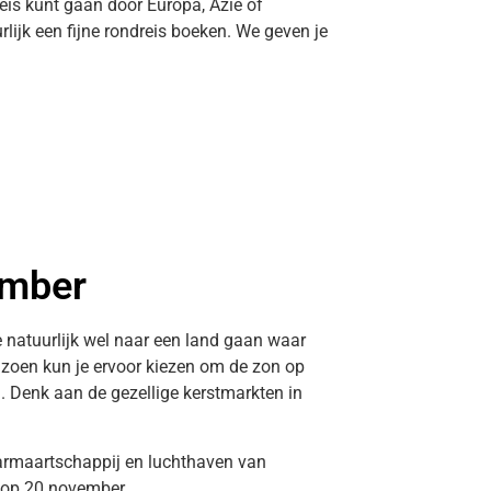
dreis kunt gaan door Europa, Azië of
rlijk een fijne rondreis boeken. We geven je
ember
je natuurlijk wel naar een land gaan waar
eizoen kun je ervoor kiezen om de zon op
g. Denk aan de gezellige kerstmarkten in
aarmaartschappij en luchthaven van
e op 20 november.