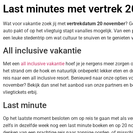
Last minutes met vertrek 
Wat voor vakantie zoek jij met
vertrekdatum 20 november
? G
auto pakt of op het vliegtuig stapt vanalles mogelijk. Van een
een leuke stedentrip om wat cultuur te snuiven en te genieten v
All inclusive vakantie
Met een
all inclusive vakantie
hoef je je nergens meer zorgen 
het strand om de hoek en natuurlijk onbeperkt lekker eten en dr
reis naar een all inclusive resort. Benieuwd naar onze opties vo
november? Bekijk dan snel het aanbod van onze partners en bo
vliegtickets erbij.
Last minute
Op het laatste moment besloten om op reis te gaan met als v
zelfs in dezelfde week nog een last minute boeken en op 20 no
denken van een prachtige reis naar zonnige oorden, of misschien