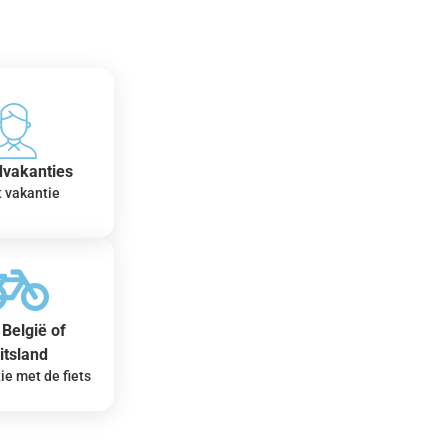
dvakanties
t vakantie
België of
itsland
ie met de fiets