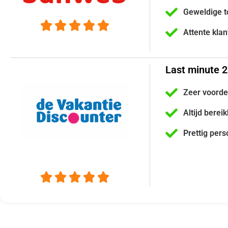
Geweldige t





Attente kla
Last minute 
Zeer voorde
Altijd berei
Prettig pers




