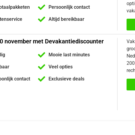
opti
otaalpakketen
Persoonlijk contact
vaka
ntenservice
Altijd bereikbaar
20 november met Devakantiediscounter
Vak
gro
lig
Mooie last minutes
Nede
200
kbaar
Veel opties
rech
oonlijk contact
Exclusieve deals