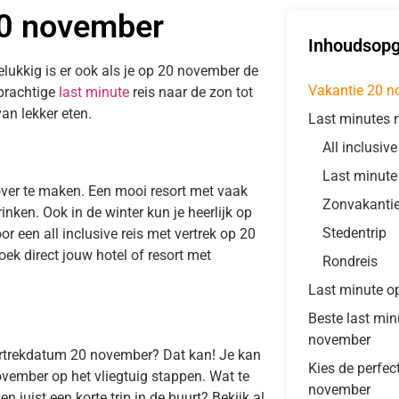
20 november
Inhoudsop
elukkig is er ook als je op 20 november de
Vakantie 20 
 prachtige
last minute
reis naar de zon tot
an lekker eten.
Last minutes 
All inclusiv
Last minute
over te maken. Een mooi resort met vaak
Zonvakanti
inken. Ook in de winter kun je heerlijk op
Stedentrip
or een all inclusive reis met vertrek op 20
ek direct jouw hotel of resort met
Rondreis
Last minute o
Beste last mi
november
ertrekdatum 20 november? Dat kan! Je kan
Kies de perfec
vember op het vliegtuig stappen. Wat te
november
 juist een korte trip in de buurt? Bekijk al