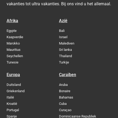
vakanties tot ultra vakanties. Bij ons vind u het allemaal.
Afrika
Azië
Egypte
Bali
Kaapverdie
Israel
Marokko
Malediven
Mauritius
Sri lanka
Seychellen
Thailand
Tunesie
Turkije
Europa
Caraïben
Duitsland
Aruba
Griekenland
Bonaire
Italië
Bahamas
Kroatië
Cuba
Portugal
Curaçao
Spanje
Dominicaanse Republiek