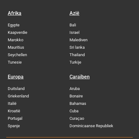
Afrika
Azië
Egypte
Bali
Kaapverdie
Israel
Marokko
Malediven
Mauritius
Sri lanka
Seychellen
Thailand
Tunesie
Turkije
Europa
Caraïben
Duitsland
Aruba
Griekenland
Bonaire
Italië
Bahamas
Kroatië
Cuba
Portugal
Curaçao
Spanje
Dominicaanse Republiek