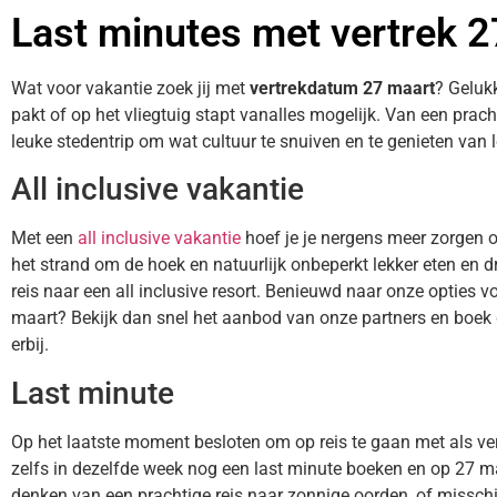
Last minutes met vertrek 
Wat voor vakantie zoek jij met
vertrekdatum 27 maart
? Gelukk
pakt of op het vliegtuig stapt vanalles mogelijk. Van een prac
leuke stedentrip om wat cultuur te snuiven en te genieten van l
All inclusive vakantie
Met een
all inclusive vakantie
hoef je je nergens meer zorgen 
het strand om de hoek en natuurlijk onbeperkt lekker eten en dr
reis naar een all inclusive resort. Benieuwd naar onze opties vo
maart? Bekijk dan snel het aanbod van onze partners en boek di
erbij.
Last minute
Op het laatste moment besloten om op reis te gaan met als v
zelfs in dezelfde week nog een last minute boeken en op 27 ma
denken van een prachtige reis naar zonnige oorden, of misschien