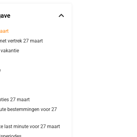
gave
aart
met vertrek 27 maart
e vakantie
e
pties 27 maart
nute bestemmingen voor 27
te last minute voor 27 maart
isperiodes