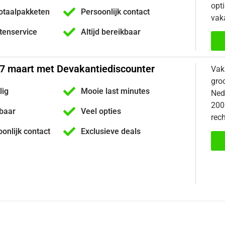
opti
otaalpakketen
Persoonlijk contact
vaka
ntenservice
Altijd bereikbaar
27 maart met Devakantiediscounter
Vak
gro
lig
Mooie last minutes
Nede
200
kbaar
Veel opties
rech
oonlijk contact
Exclusieve deals