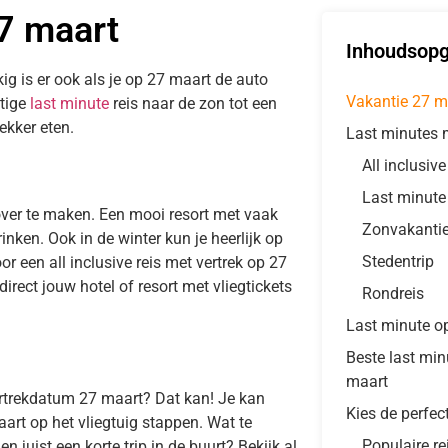
27 maart
Inhoudsop
ig is er ook als je op 27 maart de auto
Vakantie 27 m
htige
last minute
reis naar de zon tot een
ekker eten.
Last minutes 
All inclusiv
Last minute
over te maken. Een mooi resort met vaak
Zonvakanti
inken. Ook in de winter kun je heerlijk op
Stedentrip
or een all inclusive reis met vertrek op 27
rect jouw hotel of resort met vliegtickets
Rondreis
Last minute o
Beste last mi
maart
ertrekdatum 27 maart? Dat kan! Je kan
Kies de perfec
art op het vliegtuig stappen. Wat te
Populaire re
 juist een korte trip in de buurt? Bekijk al