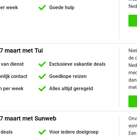
Ned
per week
Goede hulp
7 maart met Tui
Nie
de 
 van dienst
Exclusieve vakantie deals
Ned
med
onlijk contact
Goedkope reizen
dan 
met
n per week
Alles altijd geregeld
27 maart met Sunweb
Onv
win
 deals
Voor iedere doelgroep
Een