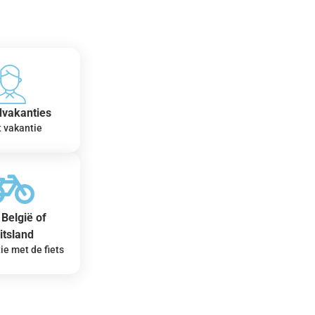
dvakanties
t vakantie
België of
itsland
ie met de fiets