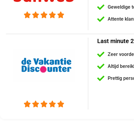
Geweldige t





Attente kla
Last minute 
Zeer voorde
Altijd berei
Prettig pers




