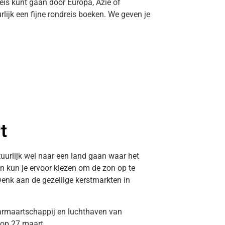
dreis kunt gaan door Europa, Azië of
rlijk een fijne rondreis boeken. We geven je
t
atuurlijk wel naar een land gaan waar het
en kun je ervoor kiezen om de zon op te
Denk aan de gezellige kerstmarkten in
aarmaartschappij en luchthaven van
 op 27 maart.