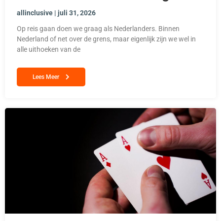
allinclusive
juli 31, 2026
Op reis gaan doen we graag als Nederlanders. Binnen
Nederland of net over de grens, maar eigenlijk zijn we wel in
alle uithoeken van de
Lees Meer