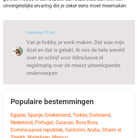
onvergetelijke ervaring die je zeker eens moet meemaken.
Valerina Prins
Van je hobby, je werk maken. Dat was mijn
doel en dat is gelukt. Ik reis de hele wereld
over en schrijf voor Allinclusive.nl
regelmatig over de meest uiteenlopende
onderwerpen.
Populaire bestemmingen
Egypte
,
Spanje
,
Griekenland
,
Turkije
,
Duitsland
,
Nederland
,
Portugal
,
Curacao,
Bora Bora
,
Dominicaanse republiek
,
Santorini
,
Aruba
,
Sharm el
Sheikh
,
Malediven
,
Mexico