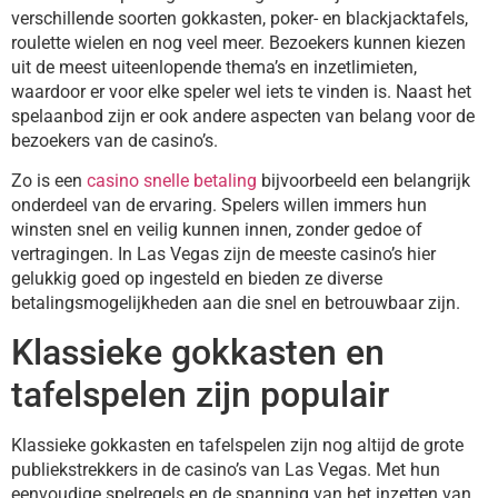
verschillende soorten gokkasten, poker- en blackjacktafels,
roulette wielen en nog veel meer. Bezoekers kunnen kiezen
uit de meest uiteenlopende thema’s en inzetlimieten,
waardoor er voor elke speler wel iets te vinden is. Naast het
spelaanbod zijn er ook andere aspecten van belang voor de
bezoekers van de casino’s.
Zo is een
casino snelle betaling
bijvoorbeeld een belangrijk
onderdeel van de ervaring. Spelers willen immers hun
winsten snel en veilig kunnen innen, zonder gedoe of
vertragingen. In Las Vegas zijn de meeste casino’s hier
gelukkig goed op ingesteld en bieden ze diverse
betalingsmogelijkheden aan die snel en betrouwbaar zijn.
Klassieke gokkasten en
tafelspelen zijn populair
Klassieke gokkasten en tafelspelen zijn nog altijd de grote
publiekstrekkers in de casino’s van Las Vegas. Met hun
eenvoudige spelregels en de spanning van het inzetten van