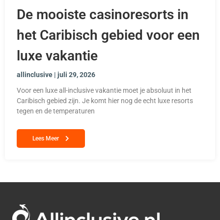
De mooiste casinoresorts in
het Caribisch gebied voor een
luxe vakantie
allinclusive
juli 29, 2026
Voor een luxe all-inclusive vakantie moet je absoluut in het
Caribisch gebied zijn. Je komt hier nog de echt luxe resorts
tegen en de temperaturen
Lees Meer