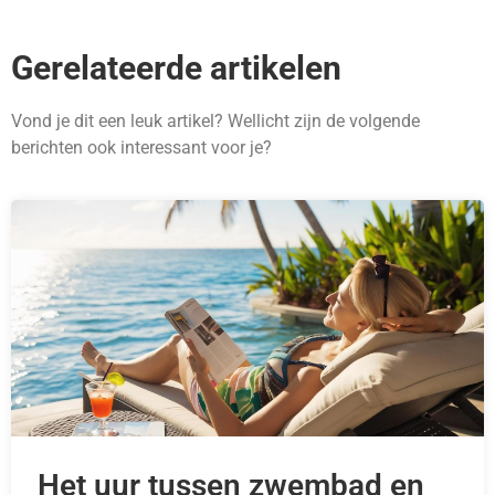
Gerelateerde artikelen
Vond je dit een leuk artikel? Wellicht zijn de volgende
berichten ook interessant voor je?
Het uur tussen zwembad en