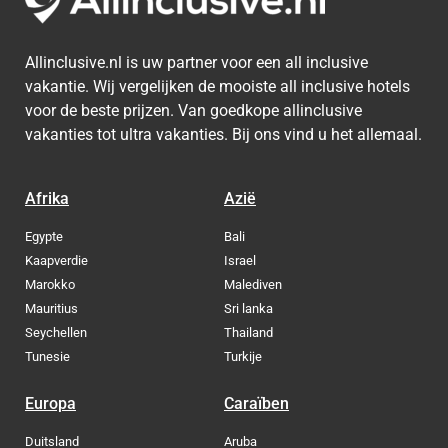
Allinclusive.nl is uw partner voor een all inclusive
vakantie. Wij vergelijken de mooiste all inclusive hotels
voor de beste prijzen. Van goedkope allinclusive
vakanties tot ultra vakanties. Bij ons vind u het allemaal.
Afrika
Azië
Egypte
Bali
Kaapverdie
Israel
Marokko
Malediven
Mauritius
Sri lanka
Seychellen
Thailand
Tunesie
Turkije
Europa
Caraïben
Duitsland
Aruba