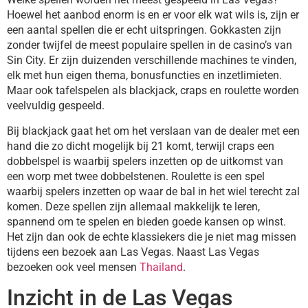
Hoewel het aanbod enorm is en er voor elk wat wils is, zijn er
een aantal spellen die er echt uitspringen. Gokkasten zijn
zonder twijfel de meest populaire spellen in de casino’s van
Sin City. Er zijn duizenden verschillende machines te vinden,
elk met hun eigen thema, bonusfuncties en inzetlimieten.
Maar ook tafelspelen als blackjack, craps en roulette worden
veelvuldig gespeeld.
Bij blackjack gaat het om het verslaan van de dealer met een
hand die zo dicht mogelijk bij 21 komt, terwijl craps een
dobbelspel is waarbij spelers inzetten op de uitkomst van
een worp met twee dobbelstenen. Roulette is een spel
waarbij spelers inzetten op waar de bal in het wiel terecht zal
komen. Deze spellen zijn allemaal makkelijk te leren,
spannend om te spelen en bieden goede kansen op winst.
Het zijn dan ook de echte klassiekers die je niet mag missen
tijdens een bezoek aan Las Vegas. Naast Las Vegas
bezoeken ook veel mensen
Thailand
.
Inzicht in de Las Vegas