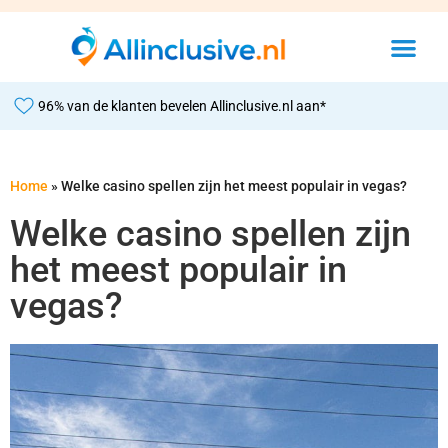
96% van de klanten bevelen Allinclusive.nl aan*
Home
»
Welke casino spellen zijn het meest populair in vegas?
Welke casino spellen zijn
het meest populair in
vegas?