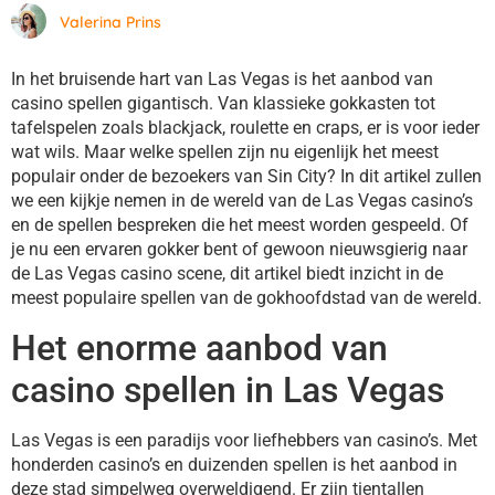
Valerina Prins
In het bruisende hart van Las Vegas is het aanbod van
casino spellen gigantisch. Van klassieke gokkasten tot
tafelspelen zoals blackjack, roulette en craps, er is voor ieder
wat wils. Maar welke spellen zijn nu eigenlijk het meest
populair onder de bezoekers van Sin City? In dit artikel zullen
we een kijkje nemen in de wereld van de Las Vegas casino’s
en de spellen bespreken die het meest worden gespeeld. Of
je nu een ervaren gokker bent of gewoon nieuwsgierig naar
de Las Vegas casino scene, dit artikel biedt inzicht in de
meest populaire spellen van de gokhoofdstad van de wereld.
Het enorme aanbod van
casino spellen in Las Vegas
Las Vegas is een paradijs voor liefhebbers van casino’s. Met
honderden casino’s en duizenden spellen is het aanbod in
deze stad simpelweg overweldigend. Er zijn tientallen