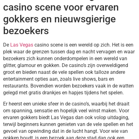
casino scene voor ervaren
gokkers en nieuwsgierige
bezoekers
De
Las Vegas
casino scene is een wereld op zich. Het is een
plek waar de grenzen tussen dag en nacht vervagen en waar
bezoekers zich kunnen onderdompelen in een wereld van
glitter, glamour en gokken. De casino’s zijn overweldigend
groot en bieden naast de vele spellen ook talloze andere
entertainment opties aan, zoals live shows, bars en
restaurants. Bovendien worden bezoekers vaak in de watten
gelegd met gratis drankjes en hapjes tijdens het spelen.
Er heerst een unieke sfeer in de casino’s, waarbij het draait
om spanning, sensatie en hopelijk veel winst maken. Voor
ervaren gokkers biedt Las Vegas dan ook volop uitdaging,
terwijl beginners kunnen genieten van de vele spellen en het
gevoel van opwinding dat in de lucht hangt. Voor wie van
gokken houdt, is een bezoek aan deze stad dan ook een