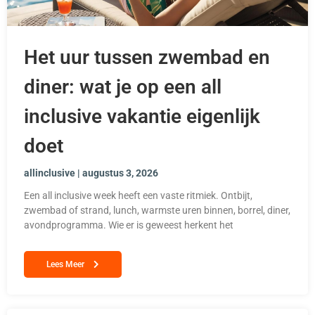
Het uur tussen zwembad en
diner: wat je op een all
inclusive vakantie eigenlijk
doet
allinclusive
augustus 3, 2026
Een all inclusive week heeft een vaste ritmiek. Ontbijt,
zwembad of strand, lunch, warmste uren binnen, borrel, diner,
avondprogramma. Wie er is geweest herkent het
Lees Meer