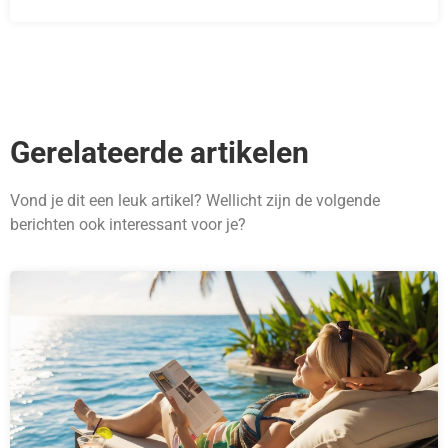
Gerelateerde artikelen
Vond je dit een leuk artikel? Wellicht zijn de volgende
berichten ook interessant voor je?