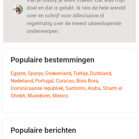
Van je hobby, je werk maken. Dat was mijn
doel en dat is gelukt. Ik reis de hele wereld
over en schrijf voor Allinclusive.nl
regelmatig over de meest uiteenlopende
onderwerpen.
Populaire bestemmingen
Egypte
,
Spanje
,
Griekenland
,
Turkije
,
Duitsland
,
Nederland
,
Portugal
,
Curacao,
Bora Bora
,
Dominicaanse republiek
,
Santorini
,
Aruba
,
Sharm el
Sheikh
,
Malediven
,
Mexico
Populaire berichten