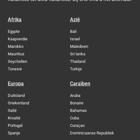
Afrika
Azië
Egypte
Bali
Kaapverdie
Israel
Marokko
Malediven
Mauritius
Sri lanka
Seychellen
Thailand
Tunesie
Turkije
Europa
Caraïben
Duitsland
Aruba
Griekenland
Bonaire
Italië
Bahamas
Kroatië
Cuba
Portugal
Curaçao
Spanje
Dominicaanse Republiek