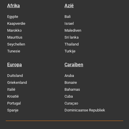
Afrika
Azië
Egypte
Bali
Kaapverdie
Israel
Marokko
Malediven
Mauritius
Sri lanka
Seychellen
Thailand
Tunesie
Turkije
Europa
Caraïben
Duitsland
Aruba
Griekenland
Bonaire
Italië
Bahamas
Kroatië
Cuba
Portugal
Curaçao
Spanje
Dominicaanse Republiek