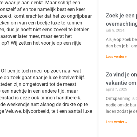
te waar je aan denkt. Maar schrijf een
e onszelf af en toe namelijk best een keer
Zoek je een 
zoekt, komt erachter dat het zo ongrijpbaar
eken om van een beetje luxe te kunnen
overnachtin
n, dus je hoeft niet eens zoveel te betalen
juli 9, 2024
aarover later meer, maar eerst het
Als je op zoek be
 op? Wij zetten het voor je op een rijtje!
dan ben je bij on
Lees verder »
 Of ben je toch meer op zoek naar wat
Zo vind je o
je op zoek gaat naar je luxe hotelverblijf.
vakantie om
teden zijn omgetoverd tot de meest
april 7, 2025
s een nachtje in een andere tijd, maar
nenstad is deze ook binnen handbereik.
Ontspanning is b
nde weekendje rust alsnog de drukte op te
nodig om de batt
e Veluwe, bijvoorbeeld, telt een aantal luxe
laden zodat je d
Lees verder »