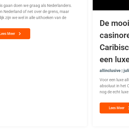
is gaan doen we graag als Nederlanders.
n Nederland of net over de grens, maar
lijk zijn we wel in alle uithoeken van de
De mooi
casinore
Lees Meer
Caribis
een lux
allinclusive
jul
Voor een luxe all
absoluut in het C
nog de echt luxe
Lees Meer