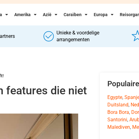
ka
Amerika
Azië
Caraïben
Europa
Reisorgan
Unieke & voordelige
artners
arrangementen
t!
Populair
n features die niet
Egypte
,
Spanj
Duitsland
,
Ned
Bora Bora
,
Dom
Santorini
,
Aru
Malediven
,
Me