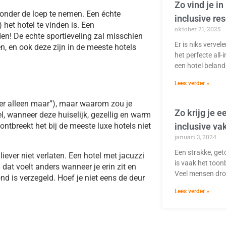
Zo vind je in
n onder de loep te nemen. Een échte
inclusive res
 het hotel te vinden is. Een
oktober 21, 2025
n! De echte sportieveling zal misschien
Er is niks verve
n, en ook deze zijn in de meeste hotels
het perfecte all-i
een hotel belan
Lees verder »
 er alleen maar”), maar waarom zou je
Zo krijg je e
tel, wanneer deze huiselijk, gezellig en warm
inclusive va
ontbreekt het bij de meeste luxe hotels niet
januari 3, 2024
Een strakke, get
iever niet verlaten. Een hotel met jacuzzi
is vaak het toon
dat voelt anders wanneer je erin zit en
Veel mensen dr
nd is verzegeld. Hoef je niet eens de deur
Lees verder »