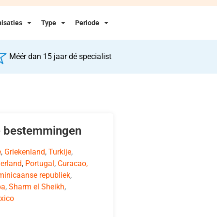
isaties
Type
Periode
Méér dan 15 jaar dé specialist
e bestemmingen
e
,
Griekenland
,
Turkije
,
erland
,
Portugal
,
Curacao,
inicaanse republiek
,
ba
,
Sharm el Sheikh
,
xico