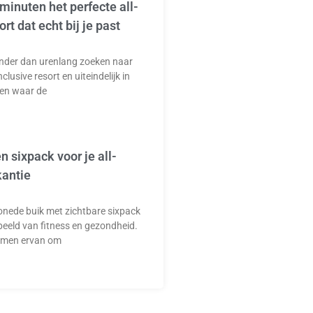
 minuten het perfecte all-
ort dat echt bij je past
lender dan urenlang zoeken naar
nclusive resort en uiteindelijk in
den waar de
en sixpack voor je all-
kantie
onede buik met zichtbare sixpack
beeld van fitness en gezondheid.
omen ervan om