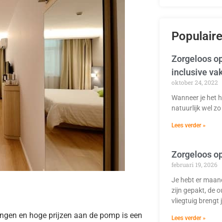
Populaire
Zorgeloos op
inclusive va
oktober 24, 2022
Wanneer je het h
natuurlijk wel zo 
Lees verder »
Zorgeloos op
februari 19, 2026
Je hebt er maand
zijn gepakt, de o
vliegtuig brengt 
eningen en hoge prijzen aan de pomp is een
Lees verder »