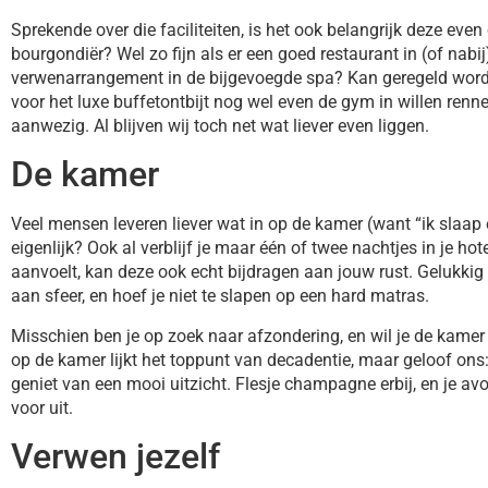
Sprekende over die faciliteiten, is het ook belangrijk deze eve
bourgondiër? Wel zo fijn als er een goed restaurant in (of nabij)
verwenarrangement in de bijgevoegde spa? Kan geregeld worde
voor het luxe buffetontbijt nog wel even de gym in willen renne
aanwezig. Al blijven wij toch net wat liever even liggen.
De kamer
Veel mensen leveren liever wat in op de kamer (want “ik slaap
eigenlijk? Ook al verblijf je maar één of twee nachtjes in je ho
aanvoelt, kan deze ook echt bijdragen aan jouw rust. Gelukkig 
aan sfeer, en hoef je niet te slapen op een hard matras.
Misschien ben je op zoek naar afzondering, en wil je de kamer l
op de kamer lijkt het toppunt van decadentie, maar geloof ons: 
geniet van een mooi uitzicht. Flesje champagne erbij, en je avo
voor uit.
Verwen jezelf