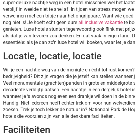
super-de-luxe nachtje weg in een hotel misschien wel het laats
verblijf in weelde niet te snel af! In tijden van stress mogen w
verwennen met een tripje naar het ongrijpbare. Want wie goed 
nog niet is! Je hoeft echt geen dure
all inclusive vakantie
te bo
genieten. Luxe hotels stunten tegenwoordig ook flink met prijze
als dat je van tevoren zou denken. En dat vaak in eigen land. D
essentiële: als je dan zo’n luxe hotel wil boeken, waar let je dan
Locatie, locatie, locatie
Wil je een nachtje weg van de menigte en écht tot rust komen?
bedrijvigheid? Dit zijn vragen die je jezelf kan stellen wanneer 
Veel monumentale (grachten)panden in grote en middelgrote s
decadente verblijfplaatsen. Een nachtje in een dergelijk hotel i
wanneer je ‘s avonds nog even een drankje wil doen in de bin
Handig! Niet iedereen heeft echter trek om voor hun welverdie
zoeken. Trek je toch lekker de natuur in? Nationaal Park de Hog
hotels die voorzien zijn van alle denkbare faciliteiten.
Faciliteiten