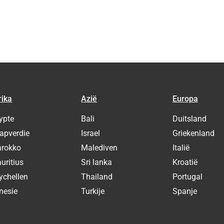
rika
Azië
Europa
ypte
Bali
Duitsland
apverdie
Israel
Griekenland
rokko
Malediven
Italië
uritius
Sri lanka
Kroatië
ychellen
Thailand
Portugal
nesie
Turkije
Spanje