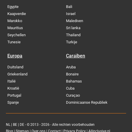
Egypte
Bali
Kaapverdie
Israel
Marokko
Malediven
Mauritius
Sri lanka
Seychellen
Thailand
Tunesie
Turkije
Europa
Caraïben
Duitsland
Aruba
Griekenland
Bonaire
Italië
Bahamas
Kroatië
Cuba
Portugal
Curaçao
Spanje
Dominicaanse Republiek
NL
|
BE
|
DE
- © 2013 - 2026 - Alle rechten voorbehouden
Blog
|
Sitemap
|
Over ons
|
Contact
|
Privacy Policy
| Allinclusive.nl