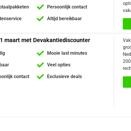
opti
otaalpakketen
Persoonlijk contact
vaka
ntenservice
Altijd bereikbaar
21 maart met Devakantiediscounter
Vak
gro
lig
Mooie last minutes
Nede
200
kbaar
Veel opties
rech
oonlijk contact
Exclusieve deals