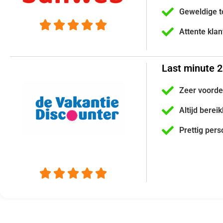
Geweldige t





Attente kla
Last minute 
Zeer voorde
Altijd berei
Prettig pers




