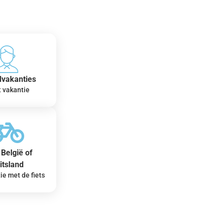
dvakanties
t vakantie
België of
itsland
ie met de fiets