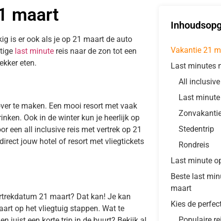
21 maart
Inhoudsop
ig is er ook als je op 21 maart de auto
Vakantie 21 m
htige
last minute
reis naar de zon tot een
ekker eten.
Last minutes 
All inclusiv
Last minute
over te maken. Een mooi resort met vaak
Zonvakanti
inken. Ook in de winter kun je heerlijk op
Stedentrip
or een all inclusive reis met vertrek op 21
rect jouw hotel of resort met vliegtickets
Rondreis
Last minute o
Beste last mi
maart
ertrekdatum 21 maart? Dat kan! Je kan
Kies de perfec
art op het vliegtuig stappen. Wat te
Populaire re
 juist een korte trip in de buurt? Bekijk al