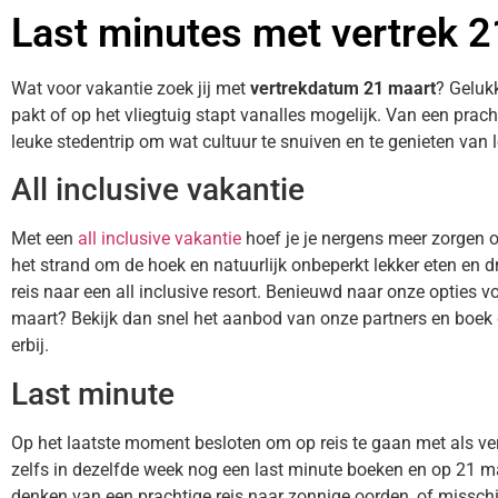
Last minutes met vertrek 
Wat voor vakantie zoek jij met
vertrekdatum 21 maart
? Gelukk
pakt of op het vliegtuig stapt vanalles mogelijk. Van een prac
leuke stedentrip om wat cultuur te snuiven en te genieten van l
All inclusive vakantie
Met een
all inclusive vakantie
hoef je je nergens meer zorgen 
het strand om de hoek en natuurlijk onbeperkt lekker eten en dr
reis naar een all inclusive resort. Benieuwd naar onze opties vo
maart? Bekijk dan snel het aanbod van onze partners en boek di
erbij.
Last minute
Op het laatste moment besloten om op reis te gaan met als v
zelfs in dezelfde week nog een last minute boeken en op 21 ma
denken van een prachtige reis naar zonnige oorden, of misschien