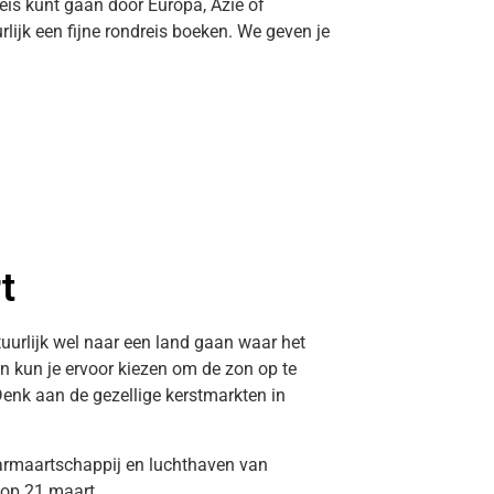
dreis kunt gaan door Europa, Azië of
rlijk een fijne rondreis boeken. We geven je
t
atuurlijk wel naar een land gaan waar het
en kun je ervoor kiezen om de zon op te
Denk aan de gezellige kerstmarkten in
aarmaartschappij en luchthaven van
 op 21 maart.