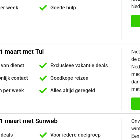
Ned
per week
Goede hulp
1 maart met Tui
Nie
de 
 van dienst
Exclusieve vakantie deals
Ned
med
onlijk contact
Goedkope reizen
dan 
met
n per week
Alles altijd geregeld
21 maart met Sunweb
Onv
win
 deals
Voor iedere doelgroep
Een