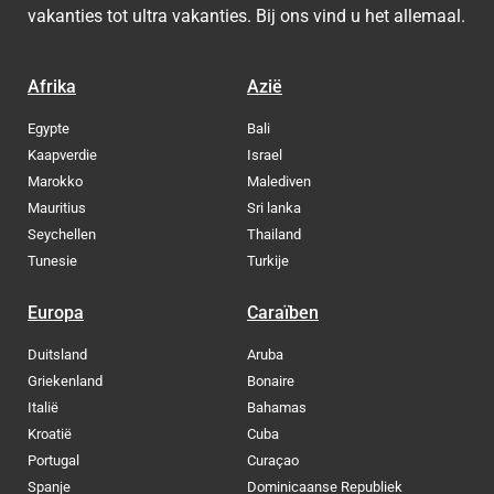
vakanties tot ultra vakanties. Bij ons vind u het allemaal.
Afrika
Azië
Egypte
Bali
Kaapverdie
Israel
Marokko
Malediven
Mauritius
Sri lanka
Seychellen
Thailand
Tunesie
Turkije
Europa
Caraïben
Duitsland
Aruba
Griekenland
Bonaire
Italië
Bahamas
Kroatië
Cuba
Portugal
Curaçao
Spanje
Dominicaanse Republiek