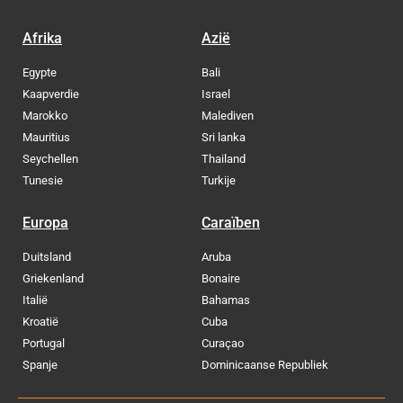
Afrika
Azië
Egypte
Bali
Kaapverdie
Israel
Marokko
Malediven
Mauritius
Sri lanka
Seychellen
Thailand
Tunesie
Turkije
Europa
Caraïben
Duitsland
Aruba
Griekenland
Bonaire
Italië
Bahamas
Kroatië
Cuba
Portugal
Curaçao
Spanje
Dominicaanse Republiek