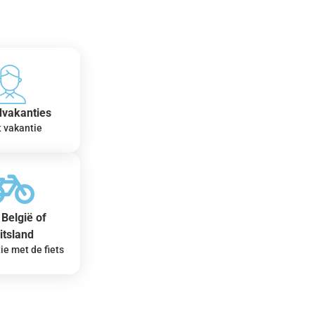
dvakanties
t vakantie
België of
itsland
ie met de fiets