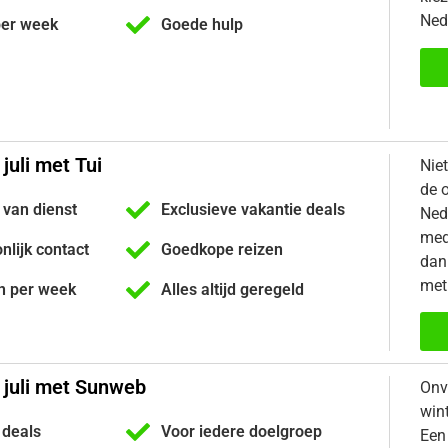
Ned
per week
Goede hulp
juli met Tui
Nie
de 
 van dienst
Exclusieve vakantie deals
Ned
med
onlijk contact
Goedkope reizen
dan 
met
n per week
Alles altijd geregeld
 juli met Sunweb
Onv
win
 deals
Voor iedere doelgroep
Een