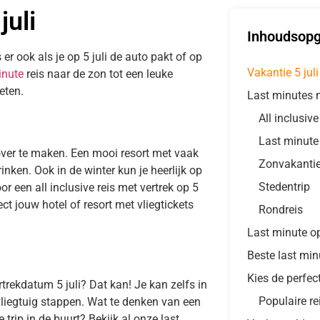
juli
Inhoudsop
 er ook als je op 5 juli de auto pakt of op
Vakantie 5 juli
inute
reis naar de zon tot een leuke
eten.
Last minutes m
All inclusiv
Last minute
over te maken. Een mooi resort met vaak
Zonvakanti
inken. Ook in de winter kun je heerlijk op
Stedentrip
or een all inclusive reis met vertrek op 5
ct jouw hotel of resort met vliegtickets
Rondreis
Last minute opt
Beste last min
Kies de perfect
trekdatum 5 juli? Dat kan! Je kan zelfs in
Populaire re
vliegtuig stappen. Wat te denken van een
 trip in de buurt? Bekijk al onze last