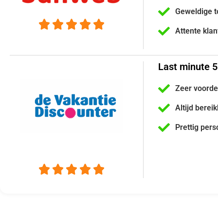
Geweldige t





Attente kla
Last minute 5
Zeer voorde
Altijd berei
Prettig pers




