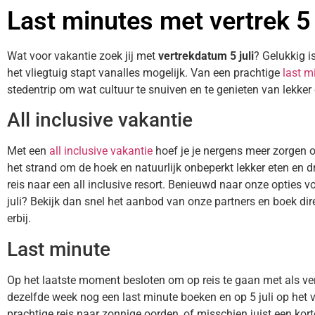
Last minutes met vertrek 5 
Wat voor vakantie zoek jij met
vertrekdatum 5 juli
? Gelukkig is
het vliegtuig stapt vanalles mogelijk. Van een prachtige
last m
stedentrip om wat cultuur te snuiven en te genieten van lekker 
All inclusive vakantie
Met een
all inclusive vakantie
hoef je je nergens meer zorgen 
het strand om de hoek en natuurlijk onbeperkt lekker eten en dr
reis naar een all inclusive resort. Benieuwd naar onze opties vo
juli? Bekijk dan snel het aanbod van onze partners en boek dire
erbij.
Last minute
Op het laatste moment besloten om op reis te gaan met als ver
dezelfde week nog een last minute boeken en op 5 juli op het 
prachtige reis naar zonnige oorden, of misschien juist een korte