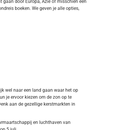
unt gaan door Europa, Azië of misschien één
 rondreis boeken. We geven je alle opties,
rlijk wel naar een land gaan waar het op
kun je ervoor kiezen om de zon op te
Denk aan de gezellige kerstmarkten in
aarmaartschappij en luchthaven van
p 5 juli.