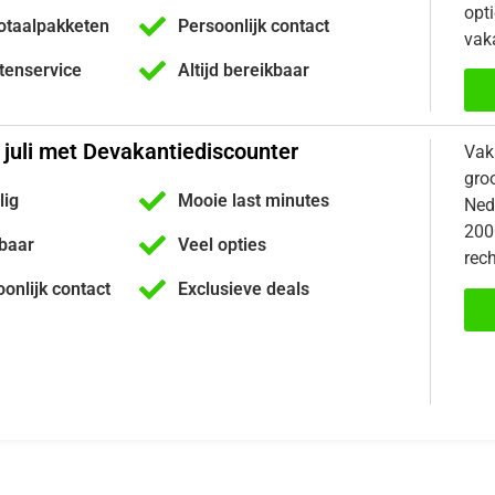
opti
otaalpakketen
Persoonlijk contact
vaka
ntenservice
Altijd bereikbaar
 juli met Devakantiediscounter
Vak
gro
lig
Mooie last minutes
Nede
200
kbaar
Veel opties
rech
oonlijk contact
Exclusieve deals