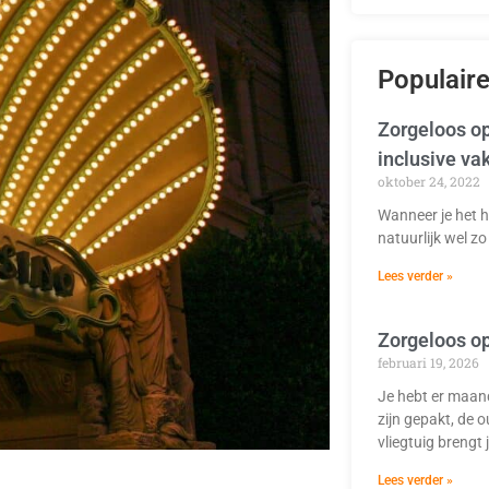
Populaire
Zorgeloos op
inclusive va
oktober 24, 2022
Wanneer je het h
natuurlijk wel zo 
Lees verder »
Zorgeloos op
februari 19, 2026
Je hebt er maand
zijn gepakt, de o
vliegtuig brengt 
Lees verder »