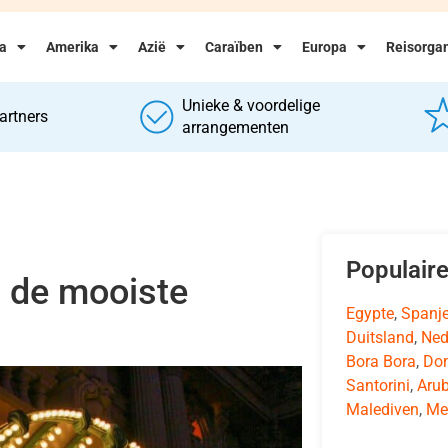
ka
Amerika
Azië
Caraïben
Europa
Reisorgan
Unieke & voordelige
artners
arrangementen
Populair
n de mooiste
Egypte
,
Spanj
Duitsland
,
Ned
Bora Bora
,
Dom
Santorini
,
Aru
Malediven
,
Me