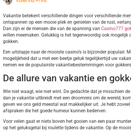
Valerina Prins
Vakantie betekent verschillende dingen voor verschillende m
ontspannen op een mooie plek en genieten van de rust, verlang
Dan zijn er de mensen die van de spanning van
Casino777 go
willen meemaken. Gelukkig is het tegenwoordig ook mogelijk
gokken.
Een uitstapje naar de mooiste casino’s is bijzonder populair. M
mogelijkheid dat u met een beetje geluk tegelijkertijd uw vakant
nemen we de populairste vakantiebestemmingen voor gokkers t
De allure van vakantie en gok
Wie niet waagt, wie niet wint. De gedachte dat je misschien de 
dan je vakantie uitbreidt met een droomreis om de wereld, komt
geven we ons geld meestal wat makkelijker uit. Je hebt zoveel t
afspraken die het goede humeur kunnen bederven.
Voor velen gaat er niets boven het gooien van een paar munten
op het geluksgetal bij roulette tijdens de vakantie. Op de mo