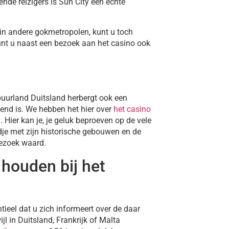
nde reizigers is Sun City een echte
 in andere gokmetropolen, kunt u toch
unt u naast een bezoek aan het casino ook
.
t buurland Duitsland herbergt ook een
end is. We hebben het hier over
het casino
. Hier kan je, je geluk beproeven op de vele
dje met zijn historische gebouwen en de
bezoek waard.
 houden bij het
ieel dat u zich informeert over de daar
jl in Duitsland, Frankrijk of Malta