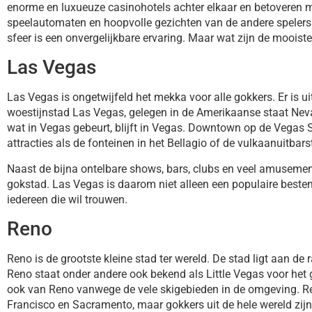
enorme en luxueuze casinohotels achter elkaar en betoveren met 
speelautomaten en hoopvolle gezichten van de andere spelers. 
sfeer is een onvergelijkbare ervaring. Maar wat zijn de mooi
Las Vegas
Las Vegas is ongetwijfeld het mekka voor alle gokkers. Er is 
woestijnstad Las Vegas, gelegen in de Amerikaanse staat Neva
wat in Vegas gebeurt, blijft in Vegas. Downtown op de Vegas St
attracties als de fonteinen in het Bellagio of de vulkaanuitbars
Naast de bijna ontelbare shows, bars, clubs en veel amusement
gokstad. Las Vegas is daarom niet alleen een populaire best
iedereen die wil trouwen.
Reno
Reno is de grootste kleine stad ter wereld. De stad ligt aan de
Reno staat onder andere ook bekend als Little Vegas voor he
ook van Reno vanwege de vele skigebieden in de omgeving. Ren
Francisco en Sacramento, maar gokkers uit de hele wereld zij