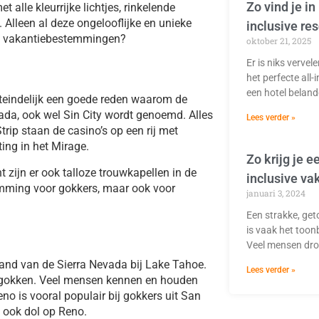
Zo vind je in
alle kleurrijke lichtjes, rinkelende
Alleen al deze ongelooflijke en unieke
inclusive res
ste vakantiebestemmingen?
oktober 21, 2025
Er is niks verve
het perfecte all-i
een hotel belan
uiteindelijk een goede reden waarom de
da, ook wel Sin City wordt genoemd. Alles
Lees verder »
rip staan de casino’s op een rij met
ting in het Mirage.
Zo krijg je e
 zijn er ook talloze trouwkapellen in de
inclusive va
emming voor gokkers, maar ook voor
januari 3, 2024
Een strakke, get
is vaak het toon
Veel mensen dr
 rand van de Sierra Nevada bij Lake Tahoe.
Lees verder »
t gokken. Veel mensen kennen en houden
o is vooral populair bij gokkers uit San
n ook dol op Reno.