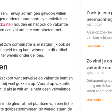
Zoek je een 
ensen. Terwijl sommigen gewoon willen
en anderen naar sportieve activiteiten.
overnachtin
kkasten
houden en het ook op vakantie
juli 9, 2024
 om een vakantie te combineren met
Als je op zoek be
dan ben je bij on
et zo’n combinatie is er natuurlijk ook de
Lees verder »
iegeld terug kunt winnen. In dit artikel
er wereld onder de loep.
Zo vind je o
ken
vakantie om
april 7, 2025
jackpot wint terwijl je op vakantie bent en
Ontspanning is b
 bij veel gokkers op. Vooral op vakantie
nodig om de batt
ijd als je wilt en je hebt geen vervelende
laden zodat je d
Lees verder »
 in de gleuf of het plaatsen van een fiche
oiste gokbestemmingen ter wereld staan de