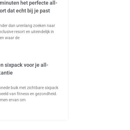
 minuten het perfecte all-
ort dat echt bij je past
lender dan urenlang zoeken naar
nclusive resort en uiteindelijk in
den waar de
en sixpack voor je all-
kantie
onede buik met zichtbare sixpack
beeld van fitness en gezondheid.
omen ervan om