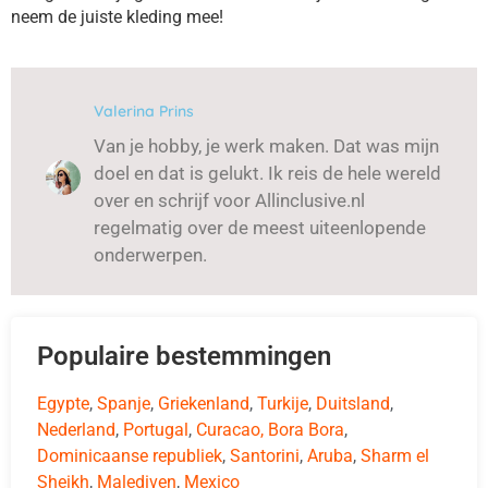
neem de juiste kleding mee!
Valerina Prins
Van je hobby, je werk maken. Dat was mijn
doel en dat is gelukt. Ik reis de hele wereld
over en schrijf voor Allinclusive.nl
regelmatig over de meest uiteenlopende
onderwerpen.
Populaire bestemmingen
Egypte
,
Spanje
,
Griekenland
,
Turkije
,
Duitsland
,
Nederland
,
Portugal
,
Curacao,
Bora Bora
,
Dominicaanse republiek
,
Santorini
,
Aruba
,
Sharm el
Sheikh
,
Malediven
,
Mexico