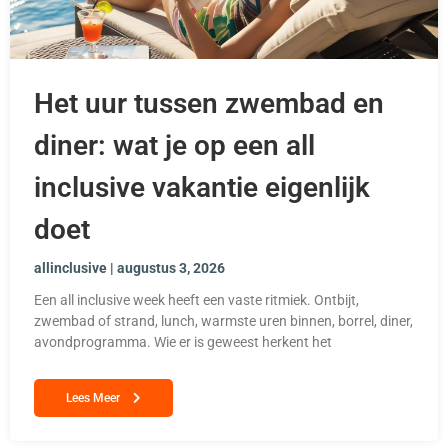
Het uur tussen zwembad en
diner: wat je op een all
inclusive vakantie eigenlijk
doet
allinclusive
augustus 3, 2026
Een all inclusive week heeft een vaste ritmiek. Ontbijt,
zwembad of strand, lunch, warmste uren binnen, borrel, diner,
avondprogramma. Wie er is geweest herkent het
Lees Meer