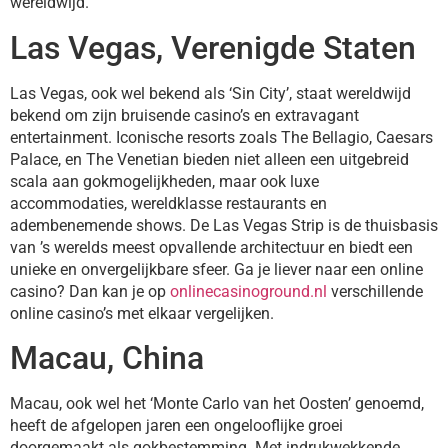
wereldwijd.
Las Vegas, Verenigde Staten
Las Vegas, ook wel bekend als ‘Sin City’, staat wereldwijd
bekend om zijn bruisende casino’s en extravagant
entertainment. Iconische resorts zoals The Bellagio, Caesars
Palace, en The Venetian bieden niet alleen een uitgebreid
scala aan gokmogelijkheden, maar ook luxe
accommodaties, wereldklasse restaurants en
adembenemende shows. De Las Vegas Strip is de thuisbasis
van ’s werelds meest opvallende architectuur en biedt een
unieke en onvergelijkbare sfeer. Ga je liever naar een online
casino? Dan kan je op
onlinecasinoground.nl
verschillende
online casino’s met elkaar vergelijken.
Macau, China
Macau, ook wel het ‘Monte Carlo van het Oosten’ genoemd,
heeft de afgelopen jaren een ongelooflijke groei
doorgemaakt als gokbestemming. Met indrukwekkende