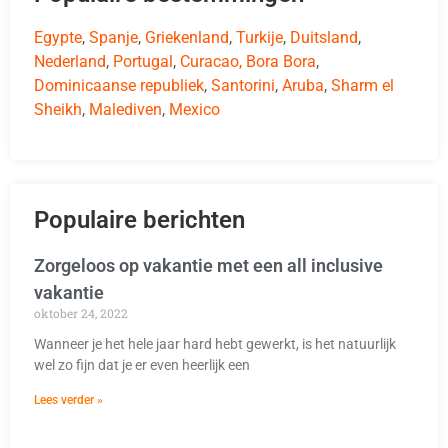
Egypte
,
Spanje
,
Griekenland
,
Turkije
,
Duitsland
,
Nederland
,
Portugal
,
Curacao,
Bora Bora
,
Dominicaanse republiek
,
Santorini
,
Aruba
,
Sharm el
Sheikh
,
Malediven
,
Mexico
Populaire berichten
Zorgeloos op vakantie met een all inclusive
vakantie
oktober 24, 2022
Wanneer je het hele jaar hard hebt gewerkt, is het natuurlijk
wel zo fijn dat je er even heerlijk een
Lees verder »