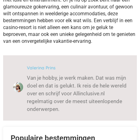
glamoureuze gokervaring, een culinair avontuur, of gewoon
wilt ontspannen in weelderige accommodaties, deze
bestemmingen hebben voor elk wat wils. Een verblijf in een
casino-resort is niet alleen een kans om je geluk te
beproeven, maar ook een unieke gelegenheid om te genieten
van een onvergetelijke vakantie-ervaring.
Valerina Prins
Van je hobby, je werk maken. Dat was mijn
doel en dat is gelukt. Ik reis de hele wereld
over en schrijf voor Allinclusive.nl
regelmatig over de meest uiteenlopende
onderwerpen.
Populaire bestemmingen