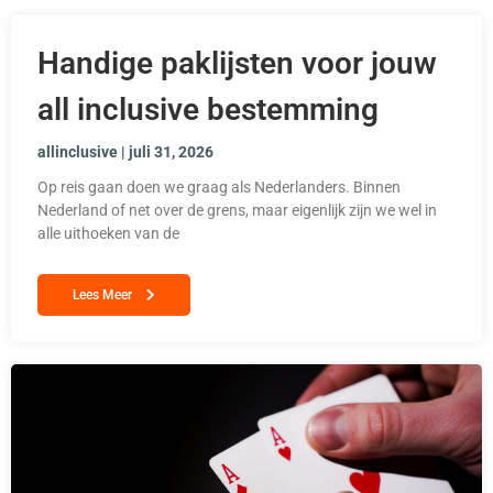
Handige paklijsten voor jouw
all inclusive bestemming
allinclusive
juli 31, 2026
Op reis gaan doen we graag als Nederlanders. Binnen
Nederland of net over de grens, maar eigenlijk zijn we wel in
alle uithoeken van de
Lees Meer