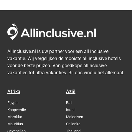
Allinclusive.nl is uw partner voor een all inclusive
vakantie. Wij vergelijken de mooiste all inclusive hotels
voor de beste prijzen. Van goedkope allinclusive
vakanties tot ultra vakanties. Bij ons vind u het allemaal.
Afrika
Azië
Egypte
Bali
Kaapverdie
Israel
Marokko
Malediven
Mauritius
Sri lanka
Seychellen
Thailand