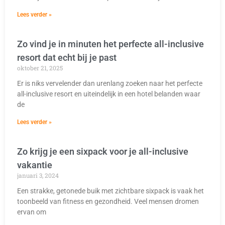
Lees verder »
Zo vind je in minuten het perfecte all-inclusive
resort dat echt bij je past
oktober 21, 2025
Er is niks vervelender dan urenlang zoeken naar het perfecte
all-inclusive resort en uiteindelijk in een hotel belanden waar
de
Lees verder »
Zo krijg je een sixpack voor je all-inclusive
vakantie
januari 3, 2024
Een strakke, getonede buik met zichtbare sixpack is vaak het
toonbeeld van fitness en gezondheid. Veel mensen dromen
ervan om