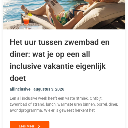
Het uur tussen zwembad en
diner: wat je op een all
inclusive vakantie eigenlijk
doet
allinclusive
augustus 3, 2026
Een all inclusive week heeft een vaste ritmiek. Ontbijt,
zwembad of strand, lunch, warmste uren binnen, borrel, diner,
avondprogramma. Wie er is geweest herkent het
Lees Meer