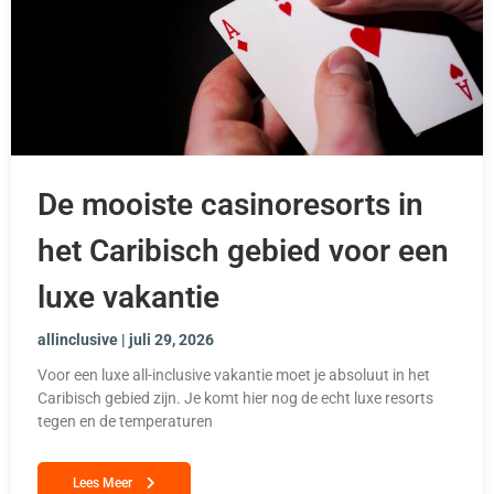
De mooiste casinoresorts in
het Caribisch gebied voor een
luxe vakantie
allinclusive
juli 29, 2026
Voor een luxe all-inclusive vakantie moet je absoluut in het
Caribisch gebied zijn. Je komt hier nog de echt luxe resorts
tegen en de temperaturen
Lees Meer