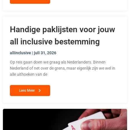
Handige paklijsten voor jouw
all inclusive bestemming
allinclusive
juli 31, 2026
Op reis gaan doen we graag als Nederlanders. Binnen
Nederland of net over de grens, maar eigenlijk zijn we wel in
alle uithoeken van de
Lees Meer