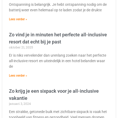
Ontspanning is belangrijk. Je hebt ontspanning nodig om de
batterij weer even helemaal op te laden zodat je de drukte
Lees verder »
Zo vind je in minuten het perfecte all-inclusive
resort dat echt bij je past
oktober 21, 2025
Er is niks vervelender dan urenlang zoeken naar het perfecte
all-inclusive resort en uiteindelijk in een hotel belanden waar
de
Lees verder »
Zo krijg je een sixpack voor je all-inclusive
vakantie
januari 3, 2024
Een strakke, getonede buik met zichtbare sixpack is vaak het
toonbeeld van fitness en gezondheid. Veel mensen dromen