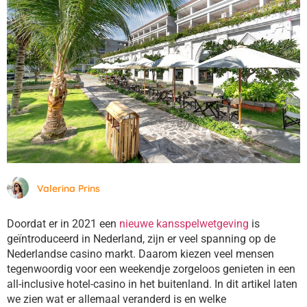
Valerina Prins
Doordat er in 2021 een
nieuwe kansspelwetgeving
is
geïntroduceerd in Nederland, zijn er veel spanning op de
Nederlandse casino markt. Daarom kiezen veel mensen
tegenwoordig voor een weekendje zorgeloos genieten in een
all-inclusive hotel-casino in het buitenland. In dit artikel laten
we zien wat er allemaal veranderd is en welke