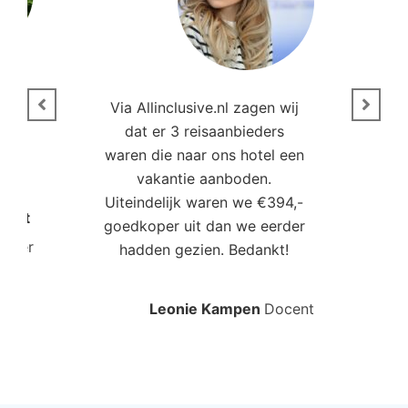
n
Via Allinclusive.nl zagen wij
N
en.
dat er 3 reisaanbieders
m
aren
waren die naar ons hotel een
t. “
vakantie aanboden.
Uiteindelijk waren we €394,-
Poort
goedkoper uit dan we eerder
mo
roller
hadden gezien. Bedankt!
bo
Leonie Kampen
Docent
Rud