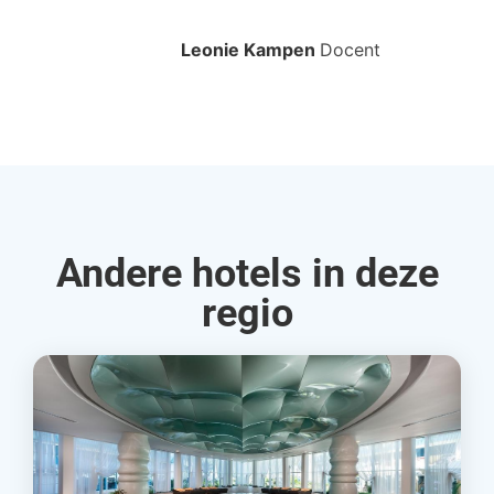
bo
Leonie Kampen
Docent
Rud
Andere hotels in deze
regio