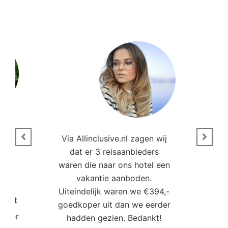
n
Via Allinclusive.nl zagen wij
N
en.
dat er 3 reisaanbieders
m
aren
waren die naar ons hotel een
t. “
vakantie aanboden.
Uiteindelijk waren we €394,-
Poort
goedkoper uit dan we eerder
mo
roller
hadden gezien. Bedankt!