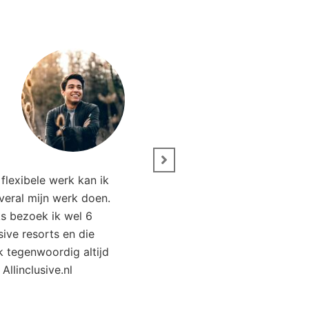
” Wij zijn net terug van 
flexibele werk kan ik
Het was genieten. Da
overal mijn werk doen.
Allinclusive.nl waren wi
ks bezoek ik wel 6
goedkoper uit. 
usive resorts en die
ik tegenwoordig altijd
Kirsten Poort
Financial
 Allinclusive.nl