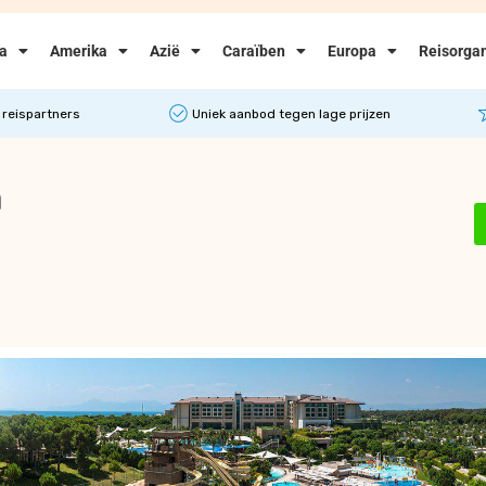
ka
Amerika
Azië
Caraïben
Europa
Reisorgan
 reispartners
Uniek aanbod tegen lage prijzen
a