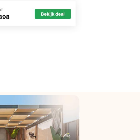
af
Bekijk deal
398