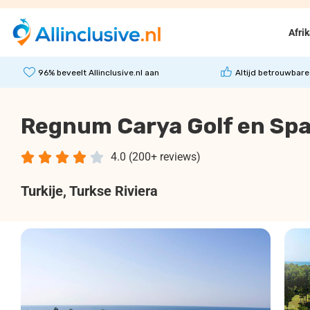
Afri
96% beveelt Allinclusive.nl aan
Altijd betrouwbare
Regnum Carya Golf en Sp





4.0 (200+ reviews)
Turkije
, Turkse Riviera