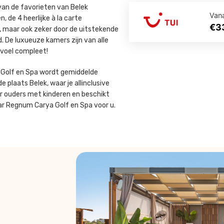
van de favorieten van Belek
Van
 de 4 heerlijke à la carte
€3
n, maar ook zeker door de uitstekende
nd. De luxueuze kamers zijn van alle
voel compleet!
a Golf en Spa wordt gemiddelde
e plaats Belek, waar je allinclusive
or ouders met kinderen en beschikt
ar Regnum Carya Golf en Spa voor u.