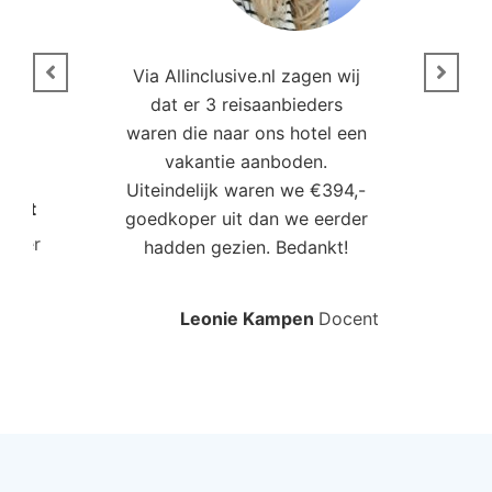
n
Via Allinclusive.nl zagen wij
N
en.
dat er 3 reisaanbieders
m
aren
waren die naar ons hotel een
t. “
vakantie aanboden.
Uiteindelijk waren we €394,-
Poort
goedkoper uit dan we eerder
mo
roller
hadden gezien. Bedankt!
bo
Leonie Kampen
Docent
Rud