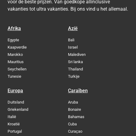
voor de beste prijzen. Van goedkope allinclusive
vakanties tot ultra vakanties. Bij ons vind u het allemaal.
Afrika
Azië
Egypte
Bali
Kaapverdie
Israel
Marokko
Malediven
Mauritius
Sri lanka
Seychellen
Thailand
Tunesie
Turkije
Europa
Caraïben
Duitsland
Aruba
Griekenland
Bonaire
Italië
Bahamas
Kroatië
Cuba
Portugal
Curaçao