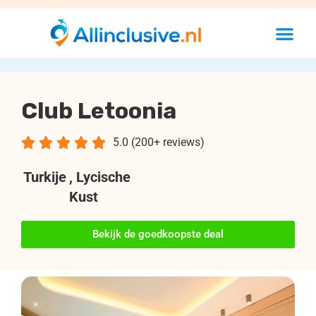
Club Letoonia





5.0 (200+ reviews)
Turkije
, Lycische
Kust
Bekijk de goedkoopste deal