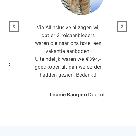
n
Via Allinclusive.nl zagen wij
N
en.
dat er 3 reisaanbieders
m
aren
waren die naar ons hotel een
t. “
vakantie aanboden.
Uiteindelijk waren we €394,-
Poort
goedkoper uit dan we eerder
mo
roller
hadden gezien. Bedankt!
bo
Leonie Kampen
Docent
Rud