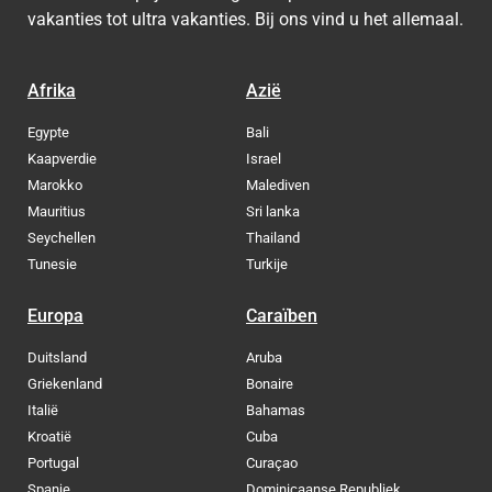
vakanties tot ultra vakanties. Bij ons vind u het allemaal.
Afrika
Azië
Egypte
Bali
Kaapverdie
Israel
Marokko
Malediven
Mauritius
Sri lanka
Seychellen
Thailand
Tunesie
Turkije
Europa
Caraïben
Duitsland
Aruba
Griekenland
Bonaire
Italië
Bahamas
Kroatië
Cuba
Portugal
Curaçao
Spanje
Dominicaanse Republiek