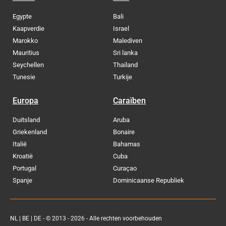
Egypte
Bali
Kaapverdie
Israel
Marokko
Malediven
Mauritius
Sri lanka
Seychellen
Thailand
Tunesie
Turkije
Europa
Caraïben
Duitsland
Aruba
Griekenland
Bonaire
Italië
Bahamas
Kroatië
Cuba
Portugal
Curaçao
Spanje
Dominicaanse Republiek
NL
|
BE
|
DE
- © 2013 - 2026 - Alle rechten voorbehouden