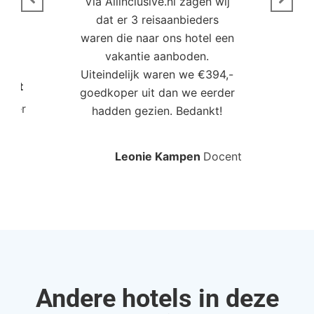
Via Allinclusive.nl zagen wij
N
en.
dat er 3 reisaanbieders
m
aren
waren die naar ons hotel een
t. “
vakantie aanboden.
Uiteindelijk waren we €394,-
Poort
goedkoper uit dan we eerder
mo
roller
hadden gezien. Bedankt!
bo
Leonie Kampen
Docent
Rud
Andere hotels in deze