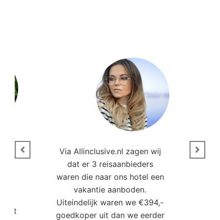
n
Via Allinclusive.nl zagen wij
N
en.
dat er 3 reisaanbieders
m
aren
waren die naar ons hotel een
t. “
vakantie aanboden.
Uiteindelijk waren we €394,-
Poort
goedkoper uit dan we eerder
mo