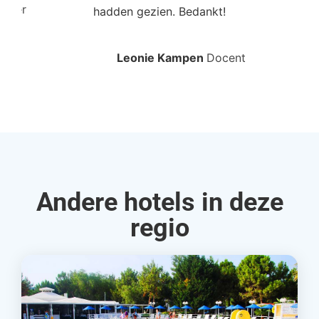
roller
hadden gezien. Bedankt!
bo
Leonie Kampen
Docent
Rud
Andere hotels in deze
regio