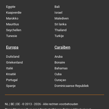
Egypte
Bali
Kaapverdie
Israel
Marokko
Malediven
Mauritius
Sri lanka
Seychellen
Thailand
Tunesie
Turkije
Europa
Caraïben
Duitsland
Aruba
Griekenland
Bonaire
Italië
Bahamas
Kroatië
Cuba
Portugal
Curaçao
Spanje
Dominicaanse Republiek
NL
|
BE
|
DE
- © 2013 - 2026 - Alle rechten voorbehouden