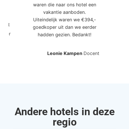
waren die naar ons hotel een
t. “
vakantie aanboden.
Uiteindelijk waren we €394,-
Poort
goedkoper uit dan we eerder
mo
roller
hadden gezien. Bedankt!
bo
Leonie Kampen
Docent
Rud
Andere hotels in deze
regio