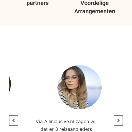
partners
Voordelige
Arrangementen
n
Via Allinclusive.nl zagen wij
N
en.
dat er 3 reisaanbieders
m
aren