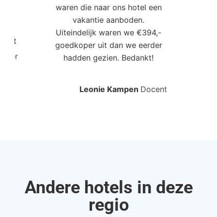
waren die naar ons hotel een
t. “
vakantie aanboden.
Uiteindelijk waren we €394,-
Poort
goedkoper uit dan we eerder
mo
roller
hadden gezien. Bedankt!
bo
Leonie Kampen
Docent
Rud
Andere hotels in deze
regio