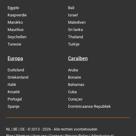
Egypte
Bali
Kaapverdie
Israel
Marokko
Malediven
Mauritius
Sri lanka
Seychellen
Thailand
Tunesie
Turkije
Europa
Caraïben
Duitsland
Aruba
Griekenland
Bonaire
Italië
Bahamas
Kroatië
Cuba
Portugal
Curaçao
Spanje
Dominicaanse Republiek
NL
|
BE
|
DE
- © 2013 - 2026 - Alle rechten voorbehouden