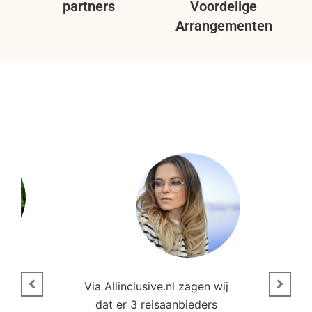
partners
Voordelige
Arrangementen
n
Via Allinclusive.nl zagen wij
N
en.
dat er 3 reisaanbieders
m
aren