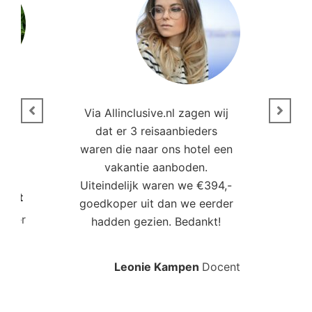
n
Via Allinclusive.nl zagen wij
N
en.
dat er 3 reisaanbieders
m
aren
waren die naar ons hotel een
t. “
vakantie aanboden.
Uiteindelijk waren we €394,-
Poort
goedkoper uit dan we eerder
mo
roller
hadden gezien. Bedankt!
bo
Leonie Kampen
Docent
Rud