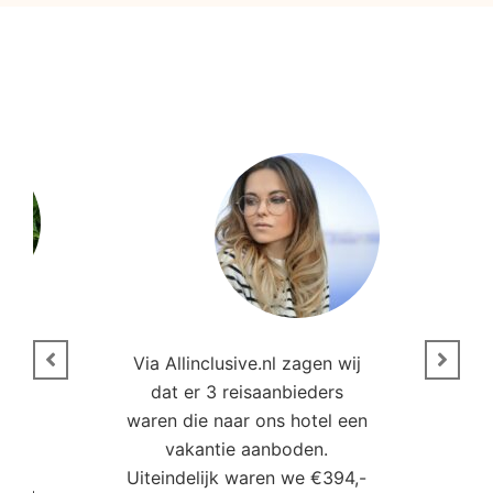
n
Via Allinclusive.nl zagen wij
N
en.
dat er 3 reisaanbieders
m
aren
waren die naar ons hotel een
t. “
vakantie aanboden.
Uiteindelijk waren we €394,-