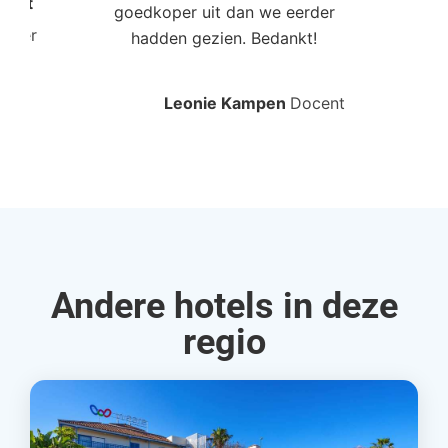
Poort
goedkoper uit dan we eerder
mo
roller
hadden gezien. Bedankt!
bo
Leonie Kampen
Docent
Rud
Andere hotels in deze
regio