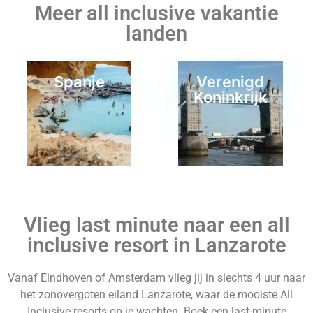
Meer all inclusive vakantie
landen
Spanje
Verenigd
Koninkrijk
Colombia
Curaçao
Vlieg last minute naar een all
inclusive resort in Lanzarote
Vanaf Eindhoven of Amsterdam vlieg jij in slechts 4 uur naar
het zonovergoten eiland Lanzarote, waar de mooiste All
Bora Bora
Israel
Inclusive resorts op je wachten. Boek een last-minute