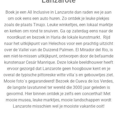
Lanzarote
Boek je een All Inclusive in Lanzarote dan raden we je aan
om ook eens een auto huren. Zo ontdek je leuke plekjes
zoals de plaats Tinajo. Leuke winkeltjes, een lokaal marktje
en kerken om rond te snuiven. Ga op zaterdag eens naar de
noordkust en bezoek in Haria de lokale kunstmarkt. Rijd
naar het uitkijkpunt van Helechos voor een prachtig uitzicht
over de Vallei van de Duizend Palmen. El Mirador del Rio, is
een niet-te-missen uitkijkpunt, ontworpen door de befaamde
kunstenaar Cesár Manrique. Deze lokale beeldhouwer heeft
ervoor gezorgd dat Lanzarote geen hoogbouw kent en je
overal de typische pittoreske witte villa´s en gebouwtjes ziet.
Mooie foto´s gegarandeerd! Bezoek de Cueva de los Verdes,
de langste lavatunnel ter wereld die 3000 jaar geleden is
gevormd. Hier binnen ontdek je zelfs een concerthal! Met
mooie musea, leuke marktjes, mooie landschappen wordt
Lanzarote misschien wel je mooiste vakantie ooit!