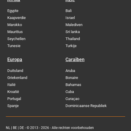
Egypte
Bali
Kaapverdie
Israel
Marokko
Malediven
Mauritius
Sri lanka
Seychellen
Thailand
Tunesie
Turkije
Europa
Caraïben
Duitsland
Aruba
Griekenland
Bonaire
Italië
Bahamas
Kroatië
Cuba
Portugal
Curaçao
Spanje
Dominicaanse Republiek
NL
|
BE
|
DE
- © 2013 - 2026 - Alle rechten voorbehouden