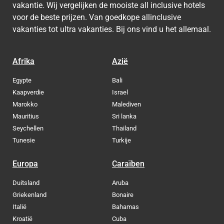
vakantie. Wij vergelijken de mooiste all inclusive hotels
voor de beste prijzen. Van goedkope allinclusive
vakanties tot ultra vakanties. Bij ons vind u het allemaal.
Afrika
Azië
Egypte
Bali
Kaapverdie
Israel
Marokko
Malediven
Mauritius
Sri lanka
Seychellen
Thailand
Tunesie
Turkije
Europa
Caraïben
Duitsland
Aruba
Griekenland
Bonaire
Italië
Bahamas
Kroatië
Cuba