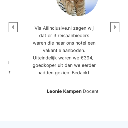
n
Via Allinclusive.nl zagen wij
N
en.
dat er 3 reisaanbieders
m
aren
waren die naar ons hotel een
t. “
vakantie aanboden.
Uiteindelijk waren we €394,-
Poort
goedkoper uit dan we eerder
mo
roller
hadden gezien. Bedankt!
bo
Leonie Kampen
Docent
Rud