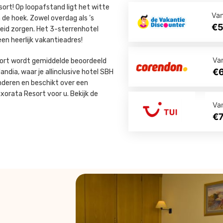
sort! Op loopafstand ligt het witte
Va
de hoek. Zowel overdag als ’s
€
gheid zorgen. Het 3-sterrenhotel
n heerlijk vakantieadres!
Va
sort wordt gemiddelde beoordeeld
€
ndia, waar je allinclusive hotel SBH
nderen en beschikt over een
orata Resort voor u. Bekijk de
Va
€