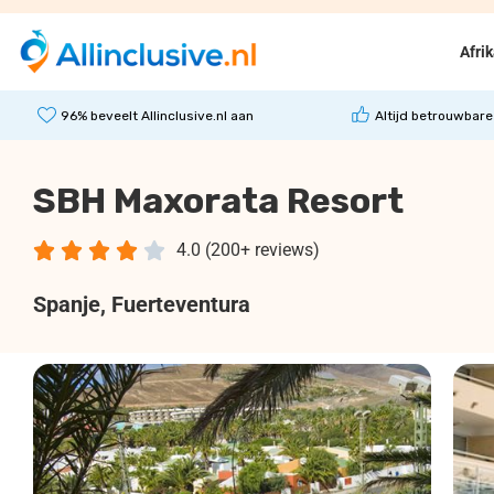
Afri
96% beveelt Allinclusive.nl aan
Altijd betrouwbare
SBH Maxorata Resort





4.0 (200+ reviews)
Spanje
, Fuerteventura