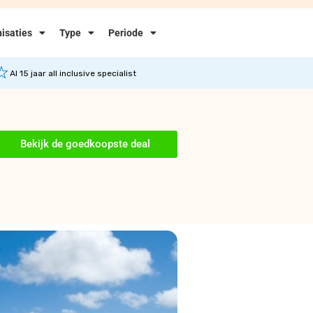
isaties
Type
Periode
Al 15 jaar all inclusive specialist
Bekijk de goedkoopste deal