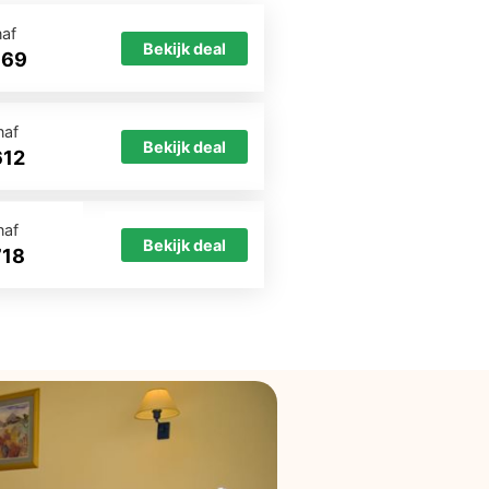
naf
Bekijk deal
569
naf
Bekijk deal
612
naf
Bekijk deal
718