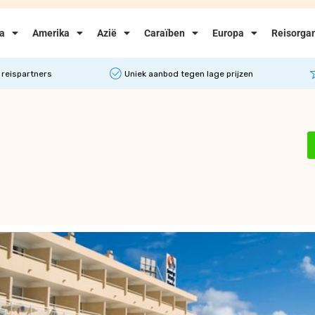
ka
Amerika
Azië
Caraïben
Europa
Reisorgan
 reispartners
Uniek aanbod tegen lage prijzen