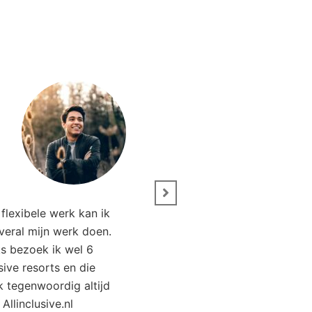
” Wij zijn net terug van 
flexibele werk kan ik
Het was genieten. Da
overal mijn werk doen.
Allinclusive.nl waren wi
ks bezoek ik wel 6
goedkoper uit. 
usive resorts en die
ik tegenwoordig altijd
Kirsten Poort
Financial
 Allinclusive.nl