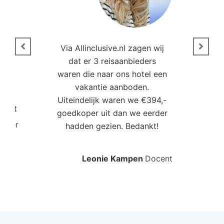
n
Via Allinclusive.nl zagen wij
N
en.
dat er 3 reisaanbieders
m
aren
waren die naar ons hotel een
t. “
vakantie aanboden.
Uiteindelijk waren we €394,-
Poort
goedkoper uit dan we eerder
mo
roller
hadden gezien. Bedankt!
bo
Leonie Kampen
Docent
Rud