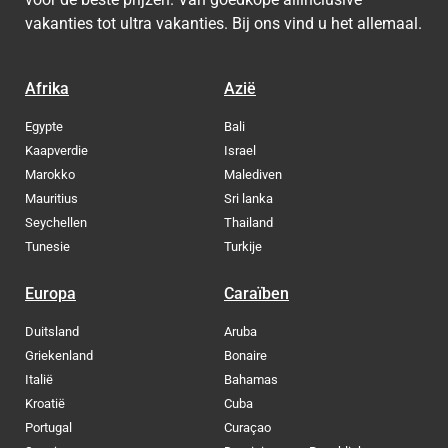
vakanties tot ultra vakanties. Bij ons vind u het allemaal.
Afrika
Azië
Egypte
Bali
Kaapverdie
Israel
Marokko
Malediven
Mauritius
Sri lanka
Seychellen
Thailand
Tunesie
Turkije
Europa
Caraïben
Duitsland
Aruba
Griekenland
Bonaire
Italië
Bahamas
Kroatië
Cuba
Portugal
Curaçao