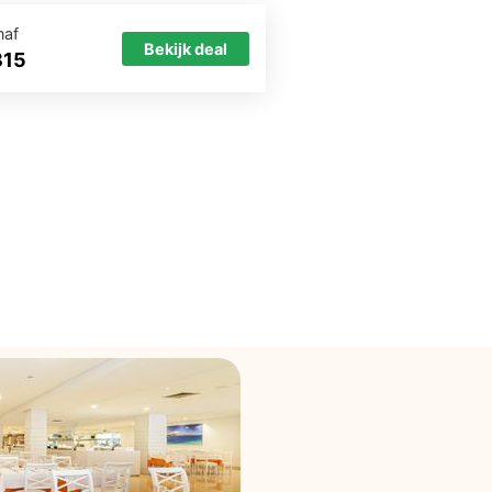
naf
Bekijk deal
815