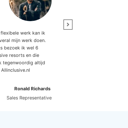
” Wij zijn net terug van 
flexibele werk kan ik
Het was genieten. Da
overal mijn werk doen.
Allinclusive.nl waren wi
ks bezoek ik wel 6
goedkoper uit. 
usive resorts en die
ik tegenwoordig altijd
Kirsten Poort
Financial
 Allinclusive.nl
Ronald Richards
Sales Representative