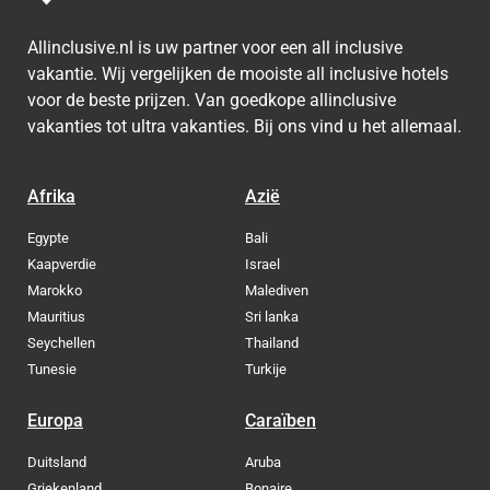
Allinclusive.nl is uw partner voor een all inclusive
vakantie. Wij vergelijken de mooiste all inclusive hotels
voor de beste prijzen. Van goedkope allinclusive
vakanties tot ultra vakanties. Bij ons vind u het allemaal.
Afrika
Azië
Egypte
Bali
Kaapverdie
Israel
Marokko
Malediven
Mauritius
Sri lanka
Seychellen
Thailand
Tunesie
Turkije
Europa
Caraïben
Duitsland
Aruba
Griekenland
Bonaire