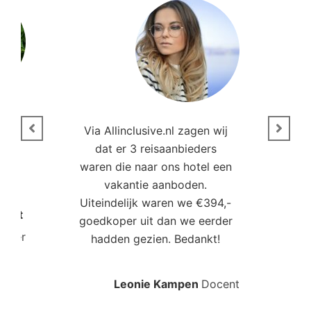
n
Via Allinclusive.nl zagen wij
N
en.
dat er 3 reisaanbieders
m
aren
waren die naar ons hotel een
t. “
vakantie aanboden.
Uiteindelijk waren we €394,-
Poort
goedkoper uit dan we eerder
mo
roller
hadden gezien. Bedankt!
bo
Leonie Kampen
Docent