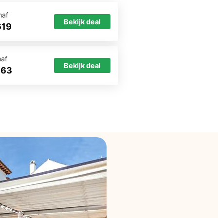
naf
Bekijk deal
619
naf
Bekijk deal
663