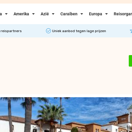
ka
Amerika
Azië
Caraïben
Europa
Reisorgan
 reispartners
Uniek aanbod tegen lage prijzen