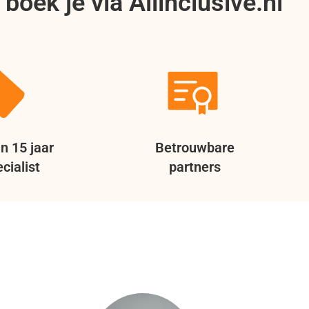
boek je via Allinclusive.nl
n 15 jaar
Betrouwbare
cialist
partners