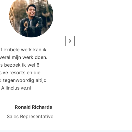
” Wij zijn net terug van 
flexibele werk kan ik
Het was genieten. Da
overal mijn werk doen.
Allinclusive.nl waren wi
ks bezoek ik wel 6
goedkoper uit. 
usive resorts en die
ik tegenwoordig altijd
Kirsten Poort
Financial
 Allinclusive.nl
Ronald Richards
Sales Representative