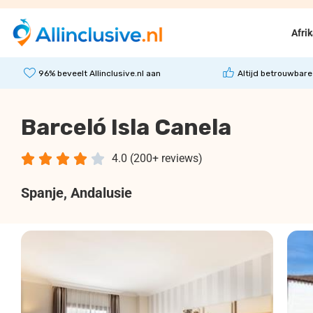
Afri
96% beveelt Allinclusive.nl aan
Altijd betrouwbare
Barceló Isla Canela





4.0 (200+ reviews)
Spanje
, Andalusie