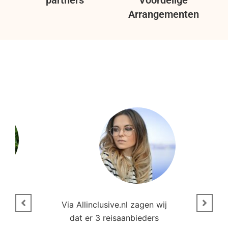
Arrangementen
n
Via Allinclusive.nl zagen wij
N
en.
dat er 3 reisaanbieders
m
aren