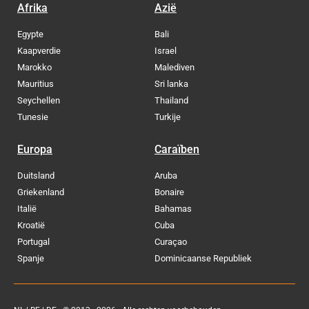
Afrika
Azië
Egypte
Bali
Kaapverdie
Israel
Marokko
Malediven
Mauritius
Sri lanka
Seychellen
Thailand
Tunesie
Turkije
Europa
Caraïben
Duitsland
Aruba
Griekenland
Bonaire
Italië
Bahamas
Kroatië
Cuba
Portugal
Curaçao
Spanje
Dominicaanse Republiek