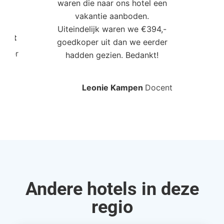
waren die naar ons hotel een
t. “
vakantie aanboden.
Uiteindelijk waren we €394,-
Poort
goedkoper uit dan we eerder
mo
roller
hadden gezien. Bedankt!
bo
Leonie Kampen
Docent
Rud
Andere hotels in deze
regio