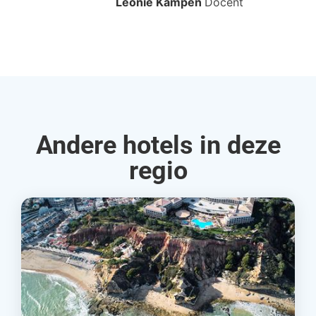
Leonie Kampen
Docent
Rud
Andere hotels in deze
regio