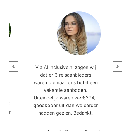
n
Via Allinclusive.nl zagen wij
N
en.
dat er 3 reisaanbieders
m
aren
waren die naar ons hotel een
t. “
vakantie aanboden.
Uiteindelijk waren we €394,-
Poort
goedkoper uit dan we eerder
mo
roller
hadden gezien. Bedankt!
bo