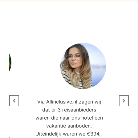
n
Via Allinclusive.nl zagen wij
N
en.
dat er 3 reisaanbieders
m
aren
waren die naar ons hotel een
t. “
vakantie aanboden.
Uiteindelijk waren we €394,-