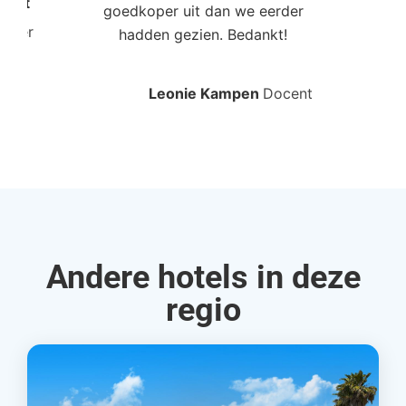
Poort
goedkoper uit dan we eerder
mo
roller
hadden gezien. Bedankt!
bo
Leonie Kampen
Docent
Rud
Andere hotels in deze
regio