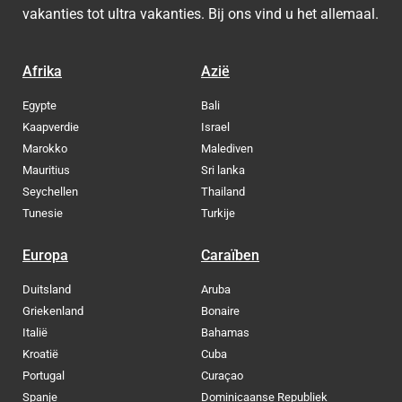
vakanties tot ultra vakanties. Bij ons vind u het allemaal.
Afrika
Azië
Egypte
Bali
Kaapverdie
Israel
Marokko
Malediven
Mauritius
Sri lanka
Seychellen
Thailand
Tunesie
Turkije
Europa
Caraïben
Duitsland
Aruba
Griekenland
Bonaire
Italië
Bahamas
Kroatië
Cuba
Portugal
Curaçao
Spanje
Dominicaanse Republiek