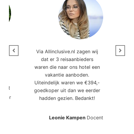
n
Via Allinclusive.nl zagen wij
N
en.
dat er 3 reisaanbieders
m
aren
waren die naar ons hotel een
t. “
vakantie aanboden.
Uiteindelijk waren we €394,-
Poort
goedkoper uit dan we eerder
mo
roller
hadden gezien. Bedankt!
bo
Leonie Kampen
Docent
Rud