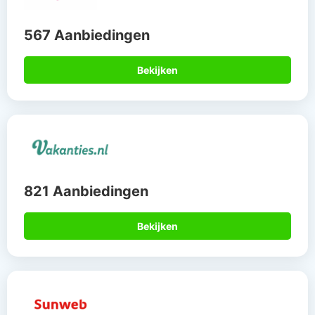
567 Aanbiedingen
Bekijken
821 Aanbiedingen
Bekijken