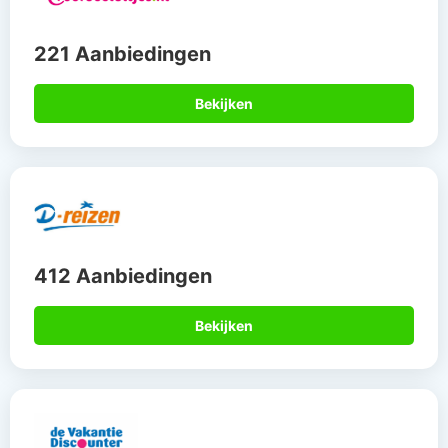
221 Aanbiedingen
Bekijken
412 Aanbiedingen
Bekijken