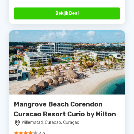
Bekijk Deal
Mangrove Beach Corendon
Curacao Resort Curio by Hilton
Willemstad, Curacao, Curaçao
4.0