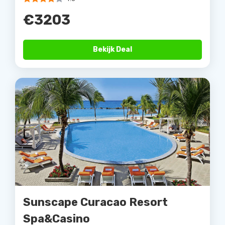
€3203
Bekijk Deal
Sunscape Curacao Resort
Spa&Casino