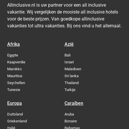
Allinclusive.nl is uw partner voor een all inclusive
vakantie. Wij vergelijken de mooiste all inclusive hotels
voor de beste prijzen. Van goedkope allinclusive
vakanties tot ultra vakanties. Bij ons vind u het allemaal.
Afrika
Azië
Egypte
Bali
Kaapverdie
Israel
Marokko
Malediven
Mauritius
Sri lanka
Seychellen
Thailand
Tunesie
Turkije
Europa
Caraïben
Duitsland
Aruba
Griekenland
Bonaire
Italië
Bahamas