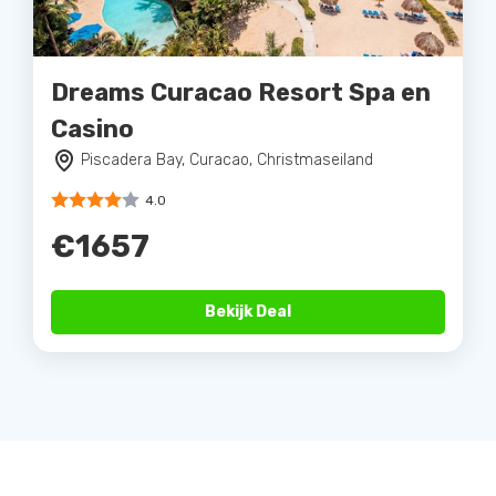
Dreams Curacao Resort Spa en
Casino
Piscadera Bay, Curacao, Christmaseiland
4.0
€1657
Bekijk Deal