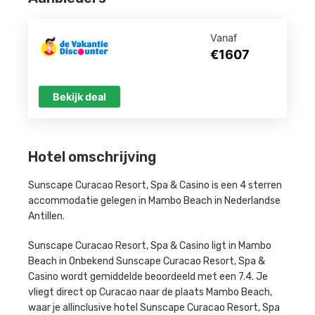
Vanaf
€1607
Bekijk deal
Hotel omschrijving
Sunscape Curacao Resort, Spa & Casino is een 4 sterren
accommodatie gelegen in Mambo Beach in Nederlandse
Antillen.
Sunscape Curacao Resort, Spa & Casino ligt in Mambo
Beach in Onbekend Sunscape Curacao Resort, Spa &
Casino wordt gemiddelde beoordeeld met een 7.4. Je
vliegt direct op Curacao naar de plaats Mambo Beach,
waar je allinclusive hotel Sunscape Curacao Resort, Spa