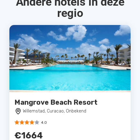
Andere hotels in deze
regio
Mangrove Beach Resort
Willemstad, Curacao, Onbekend
4.0
€1664