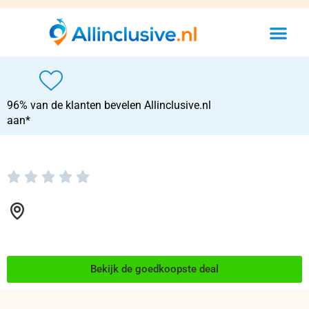
96% van de klanten bevelen Allinclusive.nl
aan*





Bekijk de goedkoopste deal