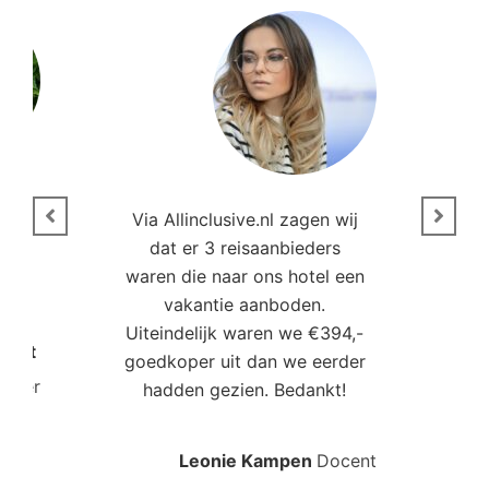
n
Via Allinclusive.nl zagen wij
N
en.
dat er 3 reisaanbieders
m
aren
waren die naar ons hotel een
t. “
vakantie aanboden.
Uiteindelijk waren we €394,-
Poort
goedkoper uit dan we eerder
mo
roller
hadden gezien. Bedankt!
bo
Leonie Kampen
Docent