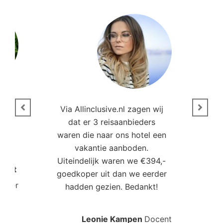
n
Via Allinclusive.nl zagen wij
N
en.
dat er 3 reisaanbieders
m
aren
waren die naar ons hotel een
t. “
vakantie aanboden.
Uiteindelijk waren we €394,-
Poort
goedkoper uit dan we eerder
mo
roller
hadden gezien. Bedankt!
bo
Leonie Kampen
Docent