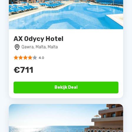
AX Odycy Hotel
Qawra, Malta, Malta
4.0
€711
Bekijk Deal