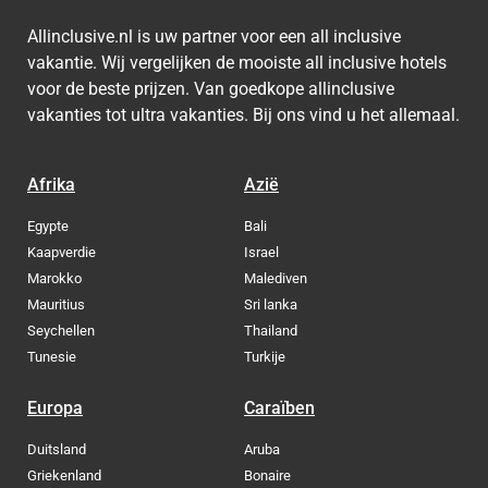
Allinclusive.nl is uw partner voor een all inclusive
vakantie. Wij vergelijken de mooiste all inclusive hotels
voor de beste prijzen. Van goedkope allinclusive
vakanties tot ultra vakanties. Bij ons vind u het allemaal.
Afrika
Azië
Egypte
Bali
Kaapverdie
Israel
Marokko
Malediven
Mauritius
Sri lanka
Seychellen
Thailand
Tunesie
Turkije
Europa
Caraïben
Duitsland
Aruba
Griekenland
Bonaire