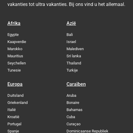
vakanties tot ultra vakanties. Bij ons vind u het allemaal.
Afrika
Azië
Egypte
Bali
Kaapverdie
Israel
Marokko
Malediven
Mauritius
Sri lanka
Seychellen
Thailand
Tunesie
Turkije
Europa
Caraïben
Duitsland
Aruba
Griekenland
Bonaire
Italië
Bahamas
Kroatië
Cuba
Portugal
Curaçao
Spanje
Dominicaanse Republiek